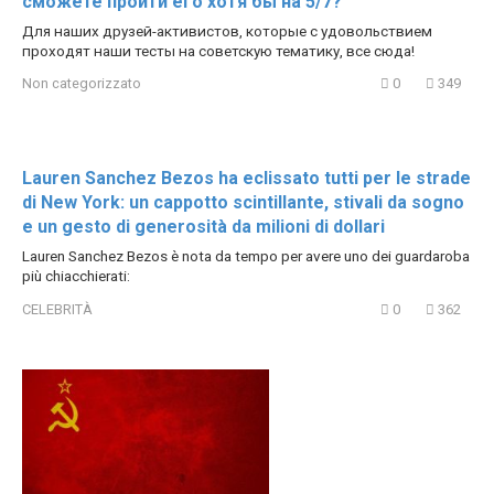
сможете пройти его хотя бы на 5/7?
Для наших друзей-активистов, которые с удовольствием
проходят наши тесты на советскую тематику, все сюда!
Non categorizzato
0
349
Lauren Sanchez Bezos ha eclissato tutti per le strade
di New York: un cappotto scintillante, stivali da sogno
e un gesto di generosità da milioni di dollari
Lauren Sanchez Bezos è nota da tempo per avere uno dei guardaroba
più chiacchierati:
CELEBRITÀ
0
362