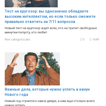
Тест на кругозор: вы однозначно обладаете
высоким интеллектом, но если только сможете
правильно ответить на 7/11 вопросов
Новый тест на кругозор ждёт всех, кто не тратит свободные
минутки попусту, кто любит
Non categorizzato
0
1649
Важные дела, которые нужно успеть в канун
Нового года
Новый год стучится к нам в двери, а нам еще столько всего
нужно успеть