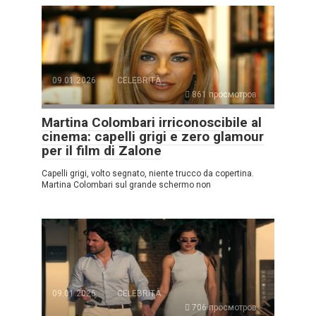
09.01.2026
CELEBRITÀ
861 просмотров
Martina Colombari irriconoscibile al
cinema: capelli grigi e zero glamour
per il film di Zalone
Capelli grigi, volto segnato, niente trucco da copertina.
Martina Colombari sul grande schermo non
09.01.2026
CELEBRITÀ
706 просмотров