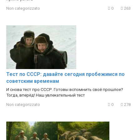
Non categorizzato
0
263
Тест по СССР: давайте сегодня пробежимся по
советским временам
И снова тест про СССР. Готовы вспомнить своё прошлое?
Тогда, вперёд! Наш увлекательный тест
Non categorizzato
0
278