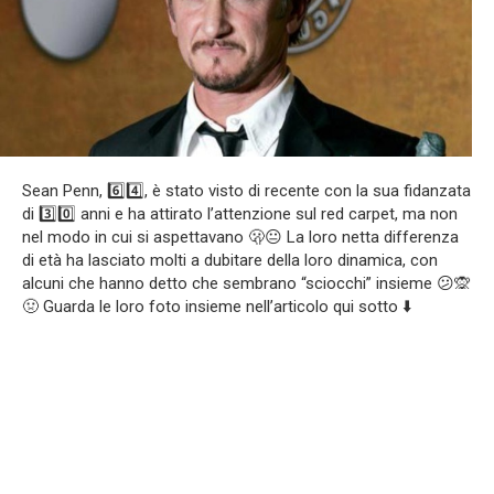
Sean Penn, 6️⃣4️⃣, è stato visto di recente con la sua fidanzata
di 3️⃣0️⃣ anni e ha attirato l’attenzione sul red carpet, ma non
nel modo in cui si aspettavano 🫢😐 La loro netta differenza
di età ha lasciato molti a dubitare della loro dinamica, con
alcuni che hanno detto che sembrano “sciocchi” insieme 😕🙊
🤢 Guarda le loro foto insieme nell’articolo qui sotto ⬇️