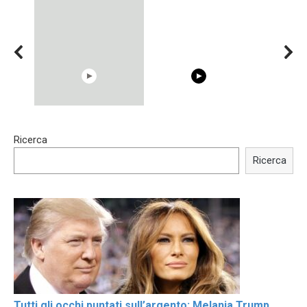
15:40
00:54
Ricerca
Trying BOLLYWOOD
Shocking illusion - Pretty
Celebrities REAL MAKEUP
celebrities turn ugly!
Ricerca
Hacks
Tutti gli occhi puntati sull’argento: Melania Trump