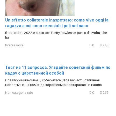
Un effetto collaterale inaspettato: come vive oggi la
ragazza a cui sono cresciuti i peli nel naso
Il settembre 2022 è stato per Trinity Rowles un punto di svolta, che
ha
Interessante
0
248
Тест из 11 вопросов. Угадайте советский фильм по
кадру с царственной особой
Советские киноманы, соберитесь! Для вас есть отличная
новость! Наша команда хорошенько постаралась и нашла
Non categorizzato
0
265