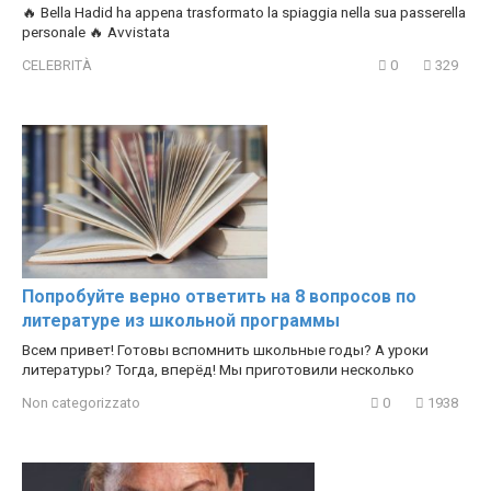
🔥 Bella Hadid ha appena trasformato la spiaggia nella sua passerella
personale 🔥 Avvistata
CELEBRITÀ
0
329
Попробуйте верно ответить на 8 вопросов по
литературе из школьной программы
Всем привет! Готовы вспомнить школьные годы? А уроки
литературы? Тогда, вперёд! Мы приготовили несколько
Non categorizzato
0
1938