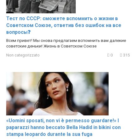
Тест по СССР: сможете вспомнить о жизни в
Советском Союзе, ответив без ошибок на все
вопросы❓
Всем привет! Мы снова предлагаем вспомнить вам далекие
советские деньки! Жизнь в Советском Союзе
Non categorizzato
0
315
«Uomini sposati, non vi è permesso guardare!» I
paparazzi hanno beccato Bella Hadid in bikini con
stampa leopardo durante la sua fuga