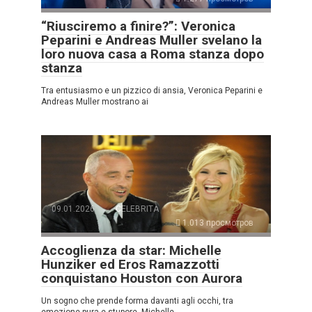
“Riusciremo a finire?”: Veronica
Peparini e Andreas Muller svelano la
loro nuova casa a Roma stanza dopo
stanza
Tra entusiasmo e un pizzico di ansia, Veronica Peparini e
Andreas Muller mostrano ai
09.01.2026
CELEBRITÀ
1.013 просмотров
Accoglienza da star: Michelle
Hunziker ed Eros Ramazzotti
conquistano Houston con Aurora
Un sogno che prende forma davanti agli occhi, tra
emozione pura e stupore. Michelle