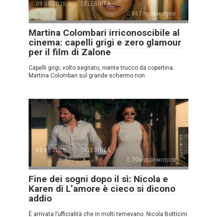
09.01.2026
CELEBRITÀ
867 просмотров
Martina Colombari irriconoscibile al
cinema: capelli grigi e zero glamour
per il film di Zalone
Capelli grigi, volto segnato, niente trucco da copertina.
Martina Colombari sul grande schermo non
09.01.2026
CELEBRITÀ
706 просмотров
Fine dei sogni dopo il sì: Nicola e
Karen di L’amore è cieco si dicono
addio
È arrivata l’ufficialità che in molti temevano. Nicola Botticini