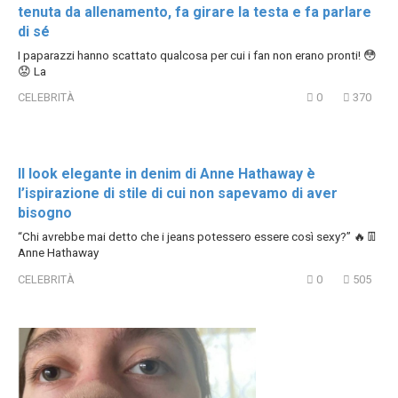
tenuta da allenamento, fa girare la testa e fa parlare
di sé
I paparazzi hanno scattato qualcosa per cui i fan non erano pronti! 😳
😟 La
CELEBRITÀ
0
370
Il look elegante in denim di Anne Hathaway è
l’ispirazione di stile di cui non sapevamo di aver
bisogno
“Chi avrebbe mai detto che i jeans potessero essere così sexy?” 🔥👖
Anne Hathaway
CELEBRITÀ
0
505