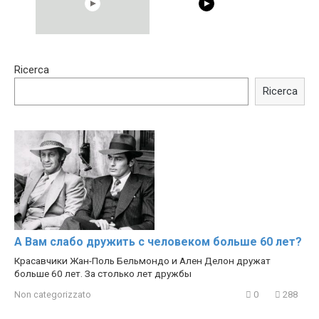
15:40
00:54
Ricerca
Trying BOLLYWOOD
Shocking illusion - Pretty
Celebrities REAL MAKEUP
celebrities turn ugly!
Ricerca
Hacks
А Вам слабо дружить с человеком больше 60 лет?
Красавчики Жан-Поль Бельмондо и Ален Делон дружат
больше 60 лет. За столько лет дружбы
Non categorizzato
0
288