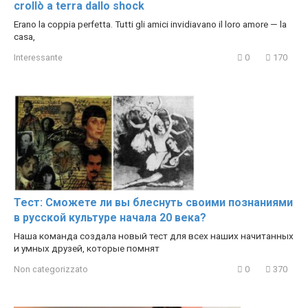
crollò a terra dallo shock
Erano la coppia perfetta. Tutti gli amici invidiavano il loro amore — la
casa,
Interessante
0
170
Тест: Сможете ли вы блеснуть своими познаниями
в русской культуре начала 20 века?
Наша команда создала новый тест для всех наших начитанных
и умных друзей, которые помнят
Non categorizzato
0
370