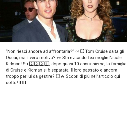
“Non riesci ancora ad affrontarla?” 👀💥 Tom Cruise salta gli
Oscar, ma il vero motivo? 👀 Sta evitando l’ex moglie Nicole
Kidman! Su 2️⃣0️⃣0️⃣1️⃣, dopo quasi 10 anni insieme, la famiglia
di Cruise e Kidman si è separata. Il loro passato è ancora
troppo per lui da gestire? 💥🔥 Scopri di più nell’articolo qui
sotto! ⬇️⬇️⬇️