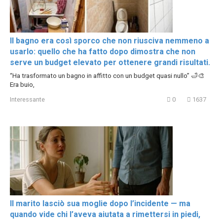
Il bagno era così sporco che non riusciva nemmeno a
usarlo: quello che ha fatto dopo dimostra che non
serve un budget elevato per ottenere grandi risultati.
“Ha trasformato un bagno in affitto con un budget quasi nullo” 🛁🎨
Era buio,
Interessante
0
1637
Il marito lasciò sua moglie dopo l’incidente — ma
quando vide chi l’aveva aiutata a rimettersi in piedi,