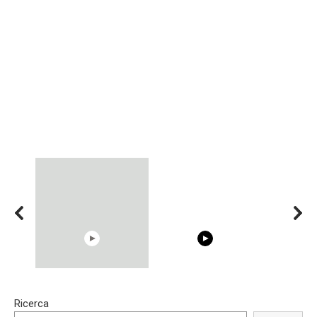
15:40
00:54
Ricerca
Trying BOLLYWOOD
Shocking illusion - Pretty