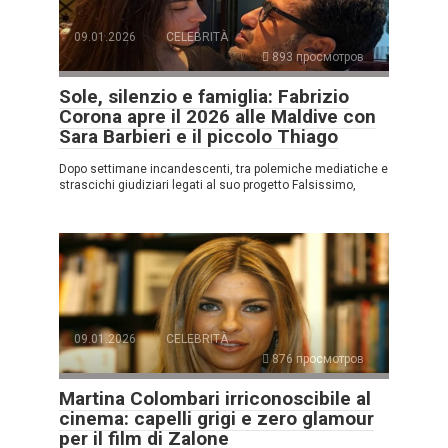
09.01.2026
CELEBRITÀ
893 просмотров
Sole, silenzio e famiglia: Fabrizio
Corona apre il 2026 alle Maldive con
Sara Barbieri e il piccolo Thiago
Dopo settimane incandescenti, tra polemiche mediatiche e
strascichi giudiziari legati al suo progetto Falsissimo,
09.01.2026
CELEBRITÀ
876 просмотров
Martina Colombari irriconoscibile al
cinema: capelli grigi e zero glamour
per il film di Zalone