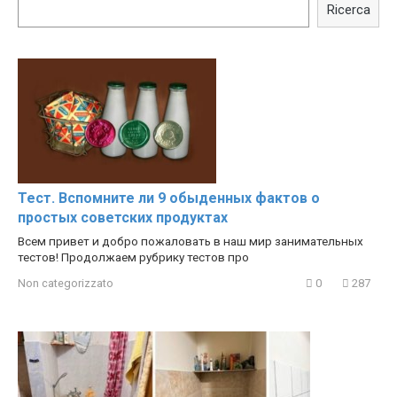
Celebrities REAL MAKEUP
celebrities turn ugly!
Ricerca
Hacks
Тест. Вспомните ли 9 обыденных фактов о
простых советских продуктах
Всем привет и добро пожаловать в наш мир занимательных
тестов! Продолжаем рубрику тестов про
Non categorizzato
0
287