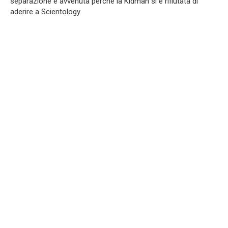
separazione è avvenuta perché la Kidman si è rifiutata di
aderire a Scientology.