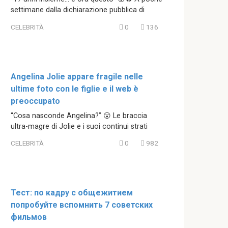
settimane dalla dichiarazione pubblica di
CELEBRITÀ
0
136
Angelina Jolie appare fragile nelle
ultime foto con le figlie e il web è
preoccupato
“Cosa nasconde Angelina?” 😮 Le braccia
ultra-magre di Jolie e i suoi continui strati
CELEBRITÀ
0
982
Тест: по кадру с общежитием
попробуйте вспомнить 7 советских
фильмов