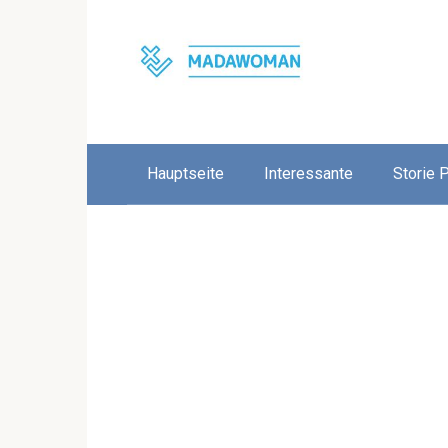
Skip
to
content
Hauptseite
Interessante
Storie 