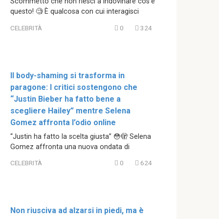
Scommetto che non riesci a indovinare cos’è
questo! 🧐 È qualcosa con cui interagisci
CELEBRITÀ
0
324
Il body-shaming si trasforma in
paragone: I critici sostengono che
“Justin Bieber ha fatto bene a
scegliere Hailey” mentre Selena
Gomez affronta l’odio online
“Justin ha fatto la scelta giusta” 😳🫣 Selena
Gomez affronta una nuova ondata di
CELEBRITÀ
0
624
Non riusciva ad alzarsi in piedi, ma è