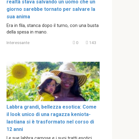
realtà stava salvando un uomo che un
giorno sarebbe tornato per salvare la
sua anima
Era in fila, stanca dopo il turno, con una busta
della spesa in mano.
Interessante
0
143
Labbra grandi, bellezza esotica: Come
il look unico di una ragazza keniota-
laotiana si è trasformato nel corso di
12 anni
Le sue labbra carnose e i suoi tratti esotici