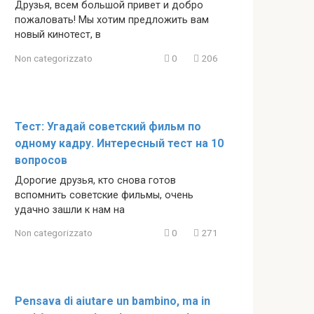
Друзья, всем большой привет и добро
пожаловать! Мы хотим предложить вам
новый кинотест, в
Non categorizzato
0
206
Тест: Угадай советский фильм по
одному кадру. Интересный тест на 10
вопросов
Дорогие друзья, кто снова готов
вспомнить советские фильмы, очень
удачно зашли к нам на
Non categorizzato
0
271
Pensava di aiutare un bambino, ma in