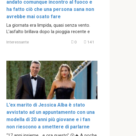
andato comunque incontro al fuoco e
ha fatto ciò che una persona sana non
avrebbe mai osato fare
La giornata era limpida, quasi senza vento.
L’asfalto brillava dopo la pioggia recente e
Interessante
0
141
L’ex marito di Jessica Alba è stato
avvistato ad un appuntamento con una
modella di 20 anni più giovane e i fan
non riescono a smettere di parlarne
“17 anni insieme… e ora questo” 😮🔥 A poche