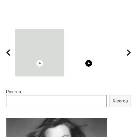
15:40
00:54
Ricerca
Trying BOLLYWOOD
Shocking illusion - Pretty
Celebrities REAL MAKEUP
celebrities turn ugly!
Ricerca
Hacks