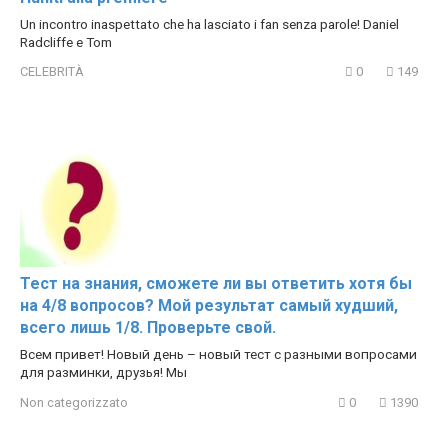
Un incontro inaspettato che ha lasciato i fan senza parole! Daniel
Radcliffe e Tom
CELEBRITÀ
0
149
Тест на знания, сможете ли вы ответить хотя бы
на 4/8 вопросов? Мой результат самый худший,
всего лишь 1/8. Проверьте свой.
Всем привет! Новый день – новый тест с разными вопросами
для разминки, друзья! Мы
Non categorizzato
0
1390