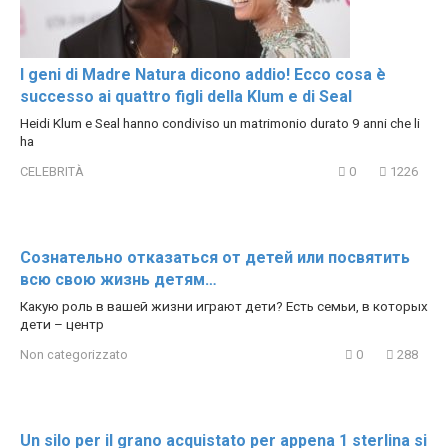
I geni di Madre Natura dicono addio! Ecco cosa è
successo ai quattro figli della Klum e di Seal
Heidi Klum e Seal hanno condiviso un matrimonio durato 9 anni che li
ha
CELEBRITÀ
0
1226
Сознательно отказаться от детей или посвятить
всю свою жизнь детям…
Какую роль в вашей жизни играют дети? Есть семьи, в которых
дети – центр
Non categorizzato
0
288
Un silo per il grano acquistato per appena 1 sterlina si