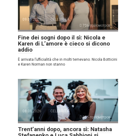
09.01.2026
CELEBRITÀ
706 просмотров
Fine dei sogni dopo il sì: Nicola e
Karen di L’amore è cieco si dicono
addio
È arrivata l’ufficialità che in molti temevano. Nicola Botticini
e Karen Norman non stanno
08.01.2026
CELEBRITÀ
955 просмотров
Trent’anni dopo, ancora sì: Natasha
Stefanenko e Luca Sabbioni si