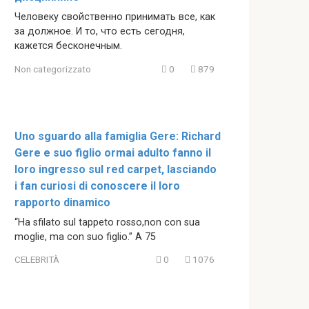
Человеку свойственно принимать все, как
за должное. И то, что есть сегодня,
кажется бесконечным.
Non categorizzato
0
879
Uno sguardo alla famiglia Gere: Richard
Gere e suo figlio ormai adulto fanno il
loro ingresso sul red carpet, lasciando
i fan curiosi di conoscere il loro
rapporto dinamico
“Ha sfilato sul tappeto rosso,non con sua
moglie, ma con suo figlio.” A 75
CELEBRITÀ
0
1076