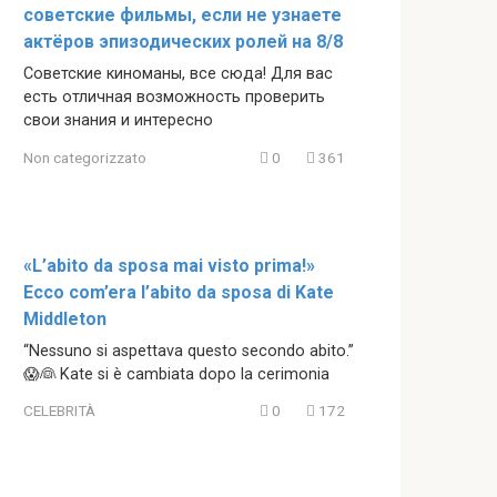
советские фильмы, если не узнаете
актёров эпизодических ролей на 8/8
Советские киноманы, все сюда! Для вас
есть отличная возможность проверить
свои знания и интересно
Non categorizzato
0
361
«L’abito da sposa mai visto prima!»
Ecco com’era l’abito da sposa di Kate
Middleton
“Nessuno si aspettava questo secondo abito.”
😱👰 Kate si è cambiata dopo la cerimonia
CELEBRITÀ
0
172