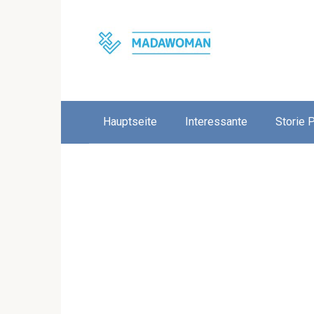
Skip
to
content
Hauptseite
Interessante
Storie 