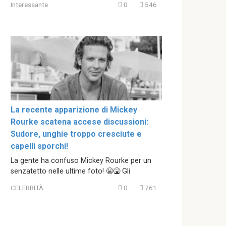
Interessante
0
546
La recente apparizione di Mickey
Rourke scatena accese discussioni:
Sudore, unghie troppo cresciute e
capelli sporchi!
La gente ha confuso Mickey Rourke per un
senzatetto nelle ultime foto! 😬🤮 Gli
CELEBRITÀ
0
761