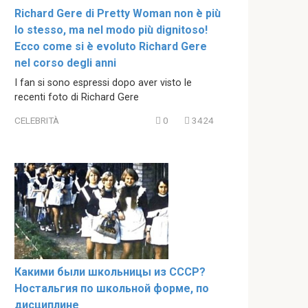
Richard Gere di Pretty Woman non è più
lo stesso, ma nel modo più dignitoso!
Ecco come si è evoluto Richard Gere
nel corso degli anni
I fan si sono espressi dopo aver visto le
recenti foto di Richard Gere
CELEBRITÀ
0
3424
Какими были школьницы из СССР?
Ностальгия по школьной форме, по
дисциплине