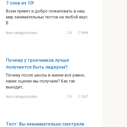
7 слов из 10!
Всем привет и добро пожаловать в наш
мир занимательных тестов на любой вкус.
В
Non categorizzato
0
999
Почему у троечников лучше
получается быть лидером?
Почему после школы в жизни всё равно,
какие оценки мы получали? Как так
выходит,
Non categorizzato
0
267
Тест: Вы невнимательно смотрели