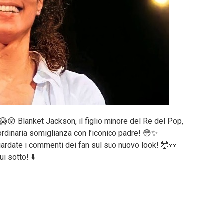
😱😲 Blanket Jackson, il figlio minore del Re del Pop,
aordinaria somiglianza con l’iconico padre! 😳✨
uardate i commenti dei fan sul suo nuovo look! 🤯👀
ui sotto! ⬇️