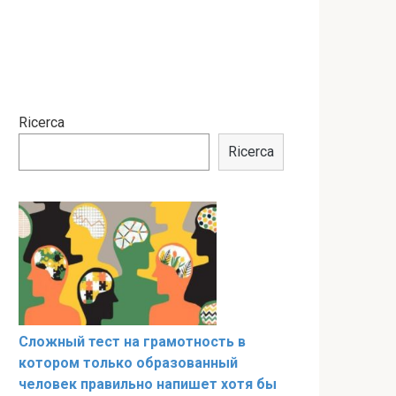
Ricerca
Ricerca
Сложный тест на грамотность в
котором только образованный
человек правильно напишет хотя бы