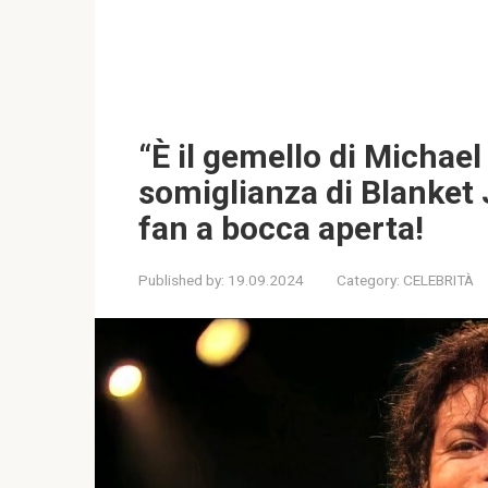
“È il gemello di Michae
somiglianza di Blanket 
fan a bocca aperta!
Published by:
19.09.2024
Category:
CELEBRITÀ