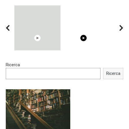
15:40
00:54
Ricerca
Trying BOLLYWOOD
Shocking illusion - Pretty
Celebrities REAL MAKEUP
celebrities turn ugly!
Ricerca
Hacks