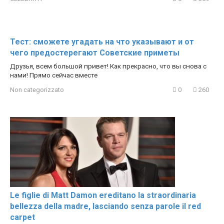
Тест: сможете угадать на что указывают и от
чего предостерегают Советские приметы
Друзья, всем большой привет! Как прекрасно, что вы снова с
нами! Прямо сейчас вместе
Non categorizzato
0
260
Le figlie di Matt Damon ereditano la straordinaria
bellezza della madre, lasciando senza parole il red
carpet