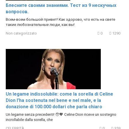
Блесните своими знаниями. Тест из 9 нескучных
вопросов.
Всем-всем большой привет! Как здорово, что есть на свете
такие любознательные люди, как вы!
Non categorizzato
0
1290
Un legame indissolubile: come la sorella di Celine
Dion l’ha sostenuta nel bene e nel male, e la
donazione di 100.000 dollari che parla chiaro
Un legame senza precedenti! 🥹💖 Celine Dion riceve un sostegno
incrollabile dalla sorella, che
CELEBRITÀ
0
359