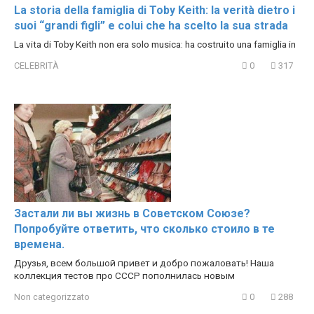
La storia della famiglia di Toby Keith: la verità dietro i
suoi “grandi figli” e colui che ha scelto la sua strada
La vita di Toby Keith non era solo musica: ha costruito una famiglia in
CELEBRITÀ
0
317
Застали ли вы жизнь в Советском Союзе?
Попробуйте ответить, что сколько стоило в те
времена.
Друзья, всем большой привет и добро пожаловать! Наша
коллекция тестов про СССР пополнилась новым
Non categorizzato
0
288