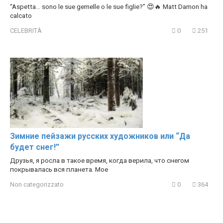
“Aspetta… sono le sue gemelle o le sue figlie?” 😍🔥 Matt Damon ha
calcato
CELEBRITÀ
0
251
Зимние пейзажи русских художников или “Да
будет снег!”
Друзья, я росла в такое время, когда верила, что снегом
покрывалась вся планета. Мое
Non categorizzato
0
364