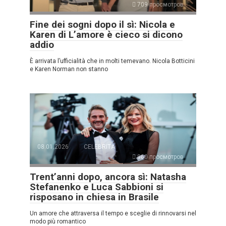
709 просмотров
Fine dei sogni dopo il sì: Nicola e
Karen di L’amore è cieco si dicono
addio
È arrivata l’ufficialità che in molti temevano. Nicola Botticini
e Karen Norman non stanno
08.01.2026
CELEBRITÀ
960 просмотров
Trent’anni dopo, ancora sì: Natasha
Stefanenko e Luca Sabbioni si
risposano in chiesa in Brasile
Un amore che attraversa il tempo e sceglie di rinnovarsi nel
modo più romantico