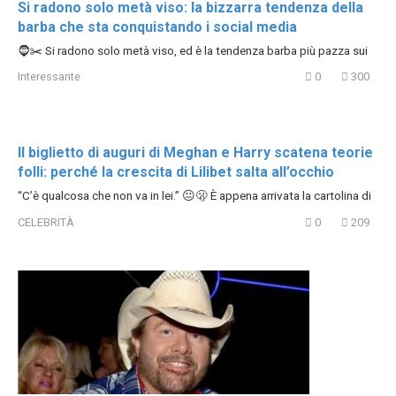
Si radono solo metà viso: la bizzarra tendenza della
barba che sta conquistando i social media
🧔✂️ Si radono solo metà viso, ed è la tendenza barba più pazza sui
Interessante
0
300
Il biglietto di auguri di Meghan e Harry scatena teorie
folli: perché la crescita di Lilibet salta all’occhio
“C’è qualcosa che non va in lei.” 😐🫢 È appena arrivata la cartolina di
CELEBRITÀ
0
209