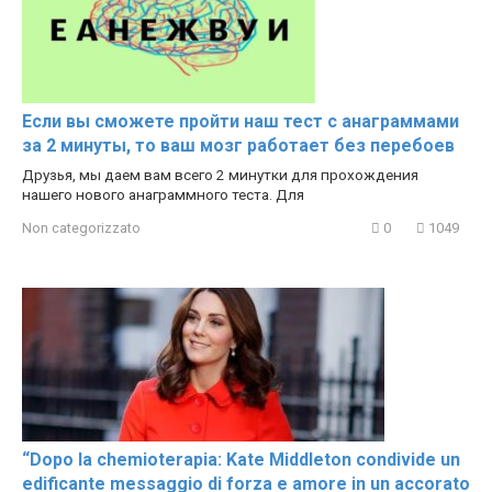
Если вы сможете пройти наш тест с анаграммами
за 2 минуты, то ваш мозг работает без перебоев
Друзья, мы даем вам всего 2 минутки для прохождения
нашего нового анаграммного теста. Для
Non categorizzato
0
1049
“Dopo la chemioterapia: Kate Middleton condivide un
edificante messaggio di forza e amore in un accorato