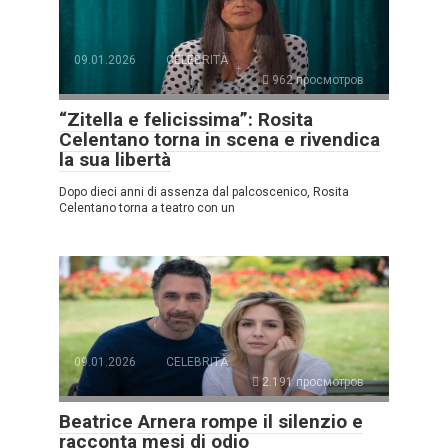
09.01.2026
CELEBRITÀ
962 просмотров
“Zitella e felicissima”: Rosita
Celentano torna in scena e rivendica
la sua libertà
Dopo dieci anni di assenza dal palcoscenico, Rosita
Celentano torna a teatro con un
09.01.2026
CELEBRITÀ
2.191 просмотров
Beatrice Arnera rompe il silenzio e
racconta mesi di odio