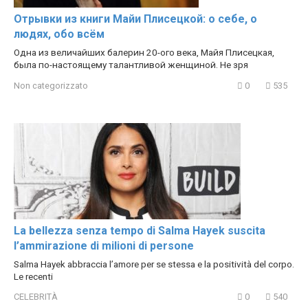
Отрывки из книги Майи Плисецкой: о себе, о
людях, обо всём
Одна из величайших балерин 20-ого века, Майя Плисецкая,
была по-настоящему талантливой женщиной. Не зря
Non categorizzato
0
535
La bellezza senza tempo di Salma Hayek suscita
l’ammirazione di milioni di persone
Salma Hayek abbraccia l’amore per se stessa e la positività del corpo.
Le recenti
CELEBRITÀ
0
540