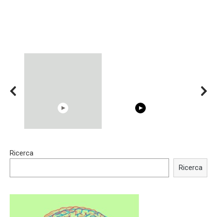
00:54
15:40
Ricerca
Shocking illusion - Pretty
Trying BOLLYWOOD
celebrities turn ugly!
Celebrities REAL MAKEUP
Ricerca
Hacks