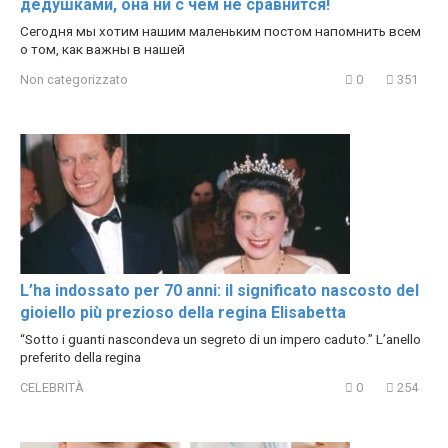
дедушками, она ни с чем не сравнится!
Сегодня мы хотим нашим маленьким постом напомнить всем
о том, как важны в нашей
Non categorizzato
0
351
L’ha indossato per 70 anni: il significato nascosto del
gioiello più prezioso della regina Elisabetta
“Sotto i guanti nascondeva un segreto di un impero caduto.” L’anello
preferito della regina
CELEBRITÀ
0
254