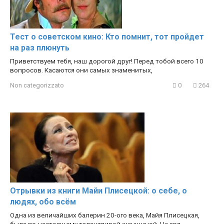
Тест о советском кино: Кто помнит, тот пройдет
на раз плюнуть
Приветствуем тебя, наш дорогой друг! Перед тобой всего 10
вопросов. Касаются они самых знаменитых,
Non categorizzato
0
264
Отрывки из книги Майи Плисецкой: о себе, о
людях, обо всём
Одна из величайших балерин 20-ого века, Майя Плисецкая,
была по-настоящему талантливой женщиной. Не зря