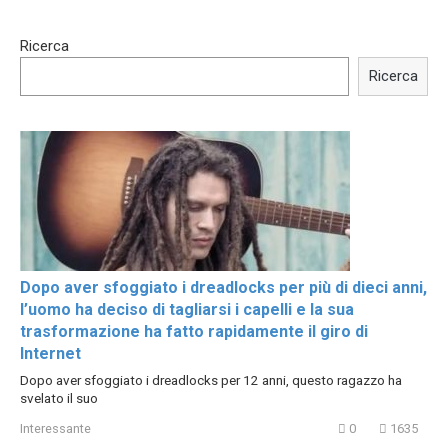
15:40
00:54
Ricerca
Trying BOLLYWOOD
Shocking illusion - Pretty
Celebrities REAL MAKEUP
celebrities turn ugly!
Ricerca
Hacks
Dopo aver sfoggiato i dreadlocks per più di dieci anni,
l’uomo ha deciso di tagliarsi i capelli e la sua
trasformazione ha fatto rapidamente il giro di
Internet
Dopo aver sfoggiato i dreadlocks per 12 anni, questo ragazzo ha
svelato il suo
Interessante
0
1635