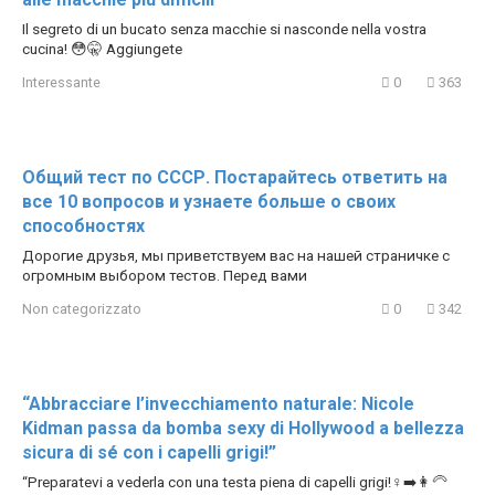
Il segreto di un bucato senza macchie si nasconde nella vostra
cucina! 😳🤫 Aggiungete
Interessante
0
363
Общий тест по СССР. Постарайтесь ответить на
все 10 вопросов и узнаете больше о своих
способностях
Дорогие друзья, мы приветствуем вас на нашей страничке с
огромным выбором тестов. Перед вами
Non categorizzato
0
342
“Abbracciare l’invecchiamento naturale: Nicole
Kidman passa da bomba sexy di Hollywood a bellezza
sicura di sé con i capelli grigi!”
“Preparatevi a vederla con una testa piena di capelli grigi!‍♀️➡️👩‍🦳