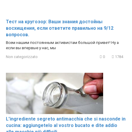
Тест на кругозор: Ваши знания достойны
восхищения, если ответите правильно на 9/12
вопросов.
Всем нашим постоянным активистам большой привет! Ну а
если вы впервые у нас, мы
Non categorizzato
0
1784
L’ingrediente segreto antimacchia che si nasconde in
cucina: aggiungetelo al vostro bucato e dite addio
alle macchie più difficili