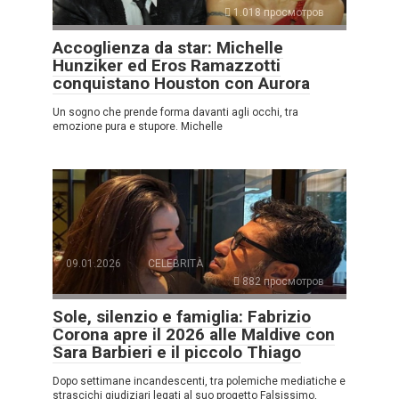
1.018 просмотров
Accoglienza da star: Michelle
Hunziker ed Eros Ramazzotti
conquistano Houston con Aurora
Un sogno che prende forma davanti agli occhi, tra
emozione pura e stupore. Michelle
09.01.2026
CELEBRITÀ
882 просмотров
Sole, silenzio e famiglia: Fabrizio
Corona apre il 2026 alle Maldive con
Sara Barbieri e il piccolo Thiago
Dopo settimane incandescenti, tra polemiche mediatiche e
strascichi giudiziari legati al suo progetto Falsissimo,