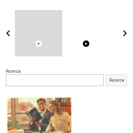
00:54
15:40
Ricerca
Shocking illusion - Pretty
Trying BOLLYWOOD
celebrities turn ugly!
Celebrities REAL MAKEUP
Ricerca
Hacks