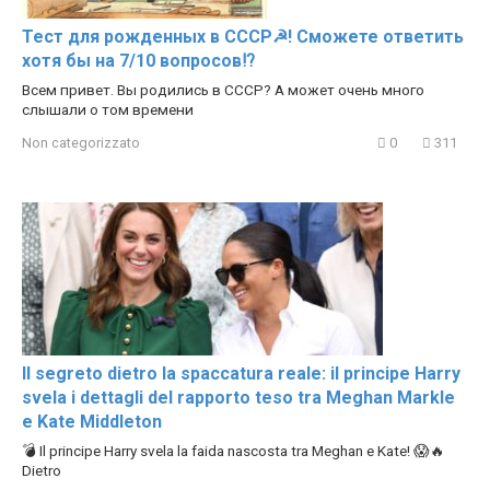
Тест для рожденных в СССР☭! Сможете ответить
хотя бы на 7/10 вопросов⁉️
Всем привет. Вы родились в СССР? А может очень много
слышали о том времени
Non categorizzato
0
311
Il segreto dietro la spaccatura reale: il principe Harry
svela i dettagli del rapporto teso tra Meghan Markle
e Kate Middleton
💣 Il principe Harry svela la faida nascosta tra Meghan e Kate! 😱🔥
Dietro