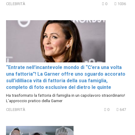
CELEBRITÀ
0
1036
“Entrate nell’incantevole mondo di “C’era una volta
una fattoria”! La Garner offre uno sguardo accorato
sull’idilliaca vita di fattoria della sua famiglia,
completo di foto esclusive del dietro le quinte
Ha trasformato la fattoria di famiglia in un capolavoro straordinario!
L’approccio pratico della Garner
CELEBRITÀ
0
647