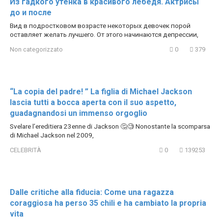
Из гадкого утенка в красивого лебедя. Актрисы
до и после
Вид в подростковом возрасте некоторых девочек порой
оставляет желать лучшего. От этого начинаются депрессии,
Non categorizzato
0
379
“La copia del padre! ” La figlia di Michael Jackson
lascia tutti a bocca aperta con il suo aspetto,
guadagnandosi un immenso orgoglio
Svelare l’ereditiera 23enne di Jackson 🤔🧐 Nonostante la scomparsa
di Michael Jackson nel 2009,
CELEBRITÀ
0
139253
Dalle critiche alla fiducia: Come una ragazza
coraggiosa ha perso 35 chili e ha cambiato la propria
vita