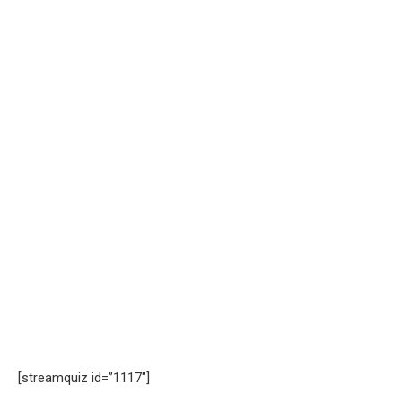
[streamquiz id=”1117″]