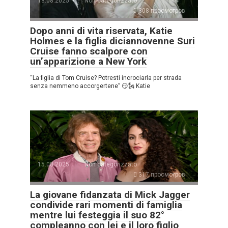
18.08.2025
Non categorizzato
308 просмотров
Dopo anni di vita riservata, Katie
Holmes e la figlia diciannovenne Suri
Cruise fanno scalpore con
un’apparizione a New York
“La figlia di Tom Cruise? Potresti incrociarla per strada
senza nemmeno accorgertene” 😏🗽 Katie
15.08.2025
Non categorizzato
317 просмотров
La giovane fidanzata di Mick Jagger
condivide rari momenti di famiglia
mentre lui festeggia il suo 82°
compleanno con lei e il loro figlio