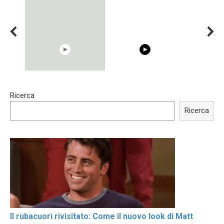
00:54
15:40
Ricerca
Shocking illusion - Pretty
Trying BOLLYWOOD
celebrities turn ugly!
Celebrities REAL MAKEUP
Ricerca
Hacks
Il rubacuori rivisitato: Come il nuovo look di Matt