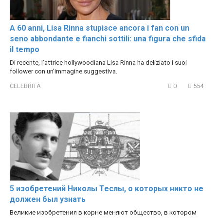
A 60 anni, Lisa Rinna stupisce ancora i fan con un
seno abbondante e fianchi sottili: una figura che sfida
il tempo
Di recente, l’attrice hollywoodiana Lisa Rinna ha deliziato i suoi
follower con un’immagine suggestiva.
CELEBRITÀ
0
554
5 изобретений Николы Теслы, о которых никто не
должен был узнать
Великие изобретения в корне меняют общество, в котором