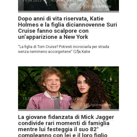
18.08.2025
Non categorizzato
308 просмотров
Dopo anni di vita riservata, Katie
Holmes e la figlia diciannovenne Suri
Cruise fanno scalpore con
un’apparizione a New York
“La figlia di Tom Cruise? Potresti incrociarla per strada
senza nemmeno accorgertene” 😏🗽 Katie
15.08.2025
Non categorizzato
315 просмотров
La giovane fidanzata di Mick Jagger
condivide rari momenti di famiglia
mentre lui festeggia il suo 82°
compleanno con lei e il loro figlio