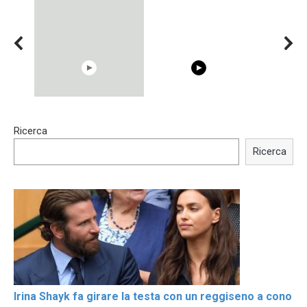
00:54
15:40
Ricerca
Shocking illusion - Pretty
Trying BOLLYWOOD
celebrities turn ugly!
Celebrities REAL MAKEUP
Ricerca
Hacks
Irina Shayk fa girare la testa con un reggiseno a cono