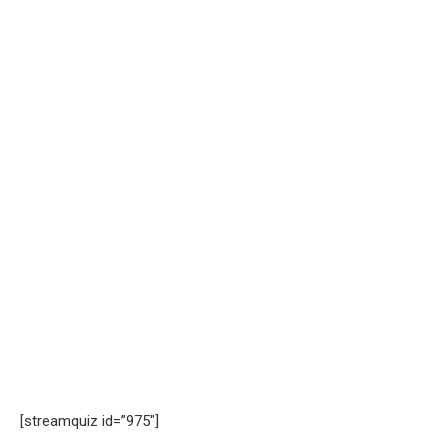
[streamquiz id=”975″]