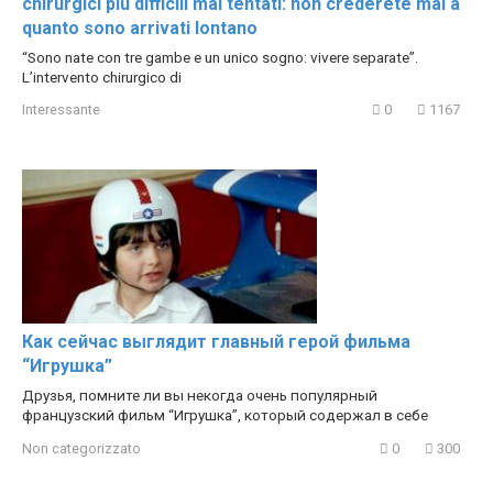
chirurgici più difficili mai tentati: non crederete mai a
quanto sono arrivati lontano
“Sono nate con tre gambe e un unico sogno: vivere separate”.
L’intervento chirurgico di
Interessante
0
1167
Как сейчас выглядит главный герой фильма
“Игрушка”
Друзья, помните ли вы некогда очень популярный
французский фильм “Игрушка”, который содержал в себе
Non categorizzato
0
300