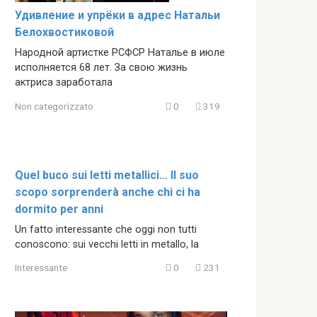
Удивление и упрёки в адрес Натальи
Белохвостиковой
Народной артистке РСФСР Наталье в июле
исполняется 68 лет. За свою жизнь
актриса заработала
Non categorizzato
0
319
Quel buco sui letti metallici… Il suo
scopo sorprenderà anche chi ci ha
dormito per anni
Un fatto interessante che oggi non tutti
conoscono: sui vecchi letti in metallo, la
Interessante
0
231