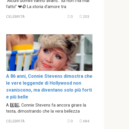
“Alcuni uomini vanno avanti… lui non l’ha mai
fatto” 💔🥀 La storia d’amore tra
CELEBRITÀ
0
203
A 86 anni, Connie Stevens dimostra che
le vere leggende di Hollywood non
svaniscono, ma diventano solo più forti
e più belle
A 8️⃣6️⃣, Connie Stevens fa ancora girare la
testa, dimostrando che la vera bellezza
CELEBRITÀ
0
484