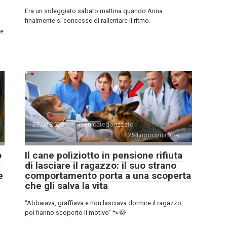
Era un soleggiato sabato mattina quando Anna
finalmente si concesse di rallentare il ritmo.
 e
27.08.2025
Non categorizzato
254 просмотров
o
Il cane poliziotto in pensione rifiuta
di lasciare il ragazzo: il suo strano
e
comportamento porta a una scoperta
che gli salva la vita
“Abbaiava, graffiava e non lasciava dormire il ragazzo,
poi hanno scoperto il motivo” 🐾😳