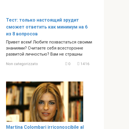
Тест: только настоящий эрудит
сможет ответить как минимум на 6
из 8 вопросов
Привет всем! Любите похвастаться своими
знаниями? Считаете себя всесторонне
развитой личностью? Вам не страшны
Non categorizzato
0
1416
Martina Colombari irriconoscibile al