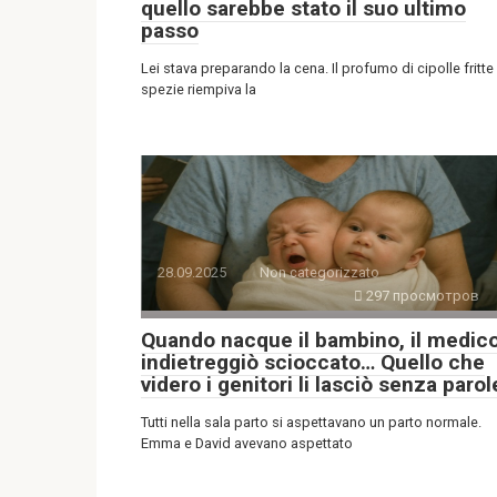
quello sarebbe stato il suo ultimo
passo
Lei stava preparando la cena. Il profumo di cipolle fritte
spezie riempiva la
28.09.2025
Non categorizzato
297 просмотров
Quando nacque il bambino, il medic
indietreggiò scioccato… Quello che
videro i genitori li lasciò senza parol
Tutti nella sala parto si aspettavano un parto normale.
Emma e David avevano aspettato