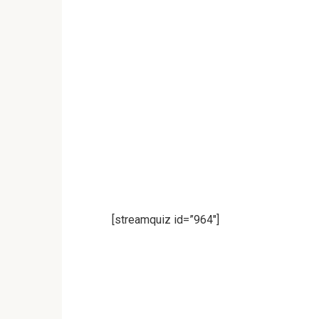
[streamquiz id=”964″]