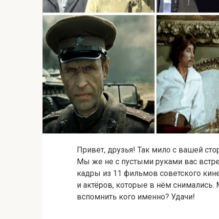
Привет, друзья! Так мило с вашей стор
Мы же не с пустыми руками вас встр
кадры из 11 фильмов советского кин
и актёров, которые в нём снимались.
вспомнить кого именно? Удачи!