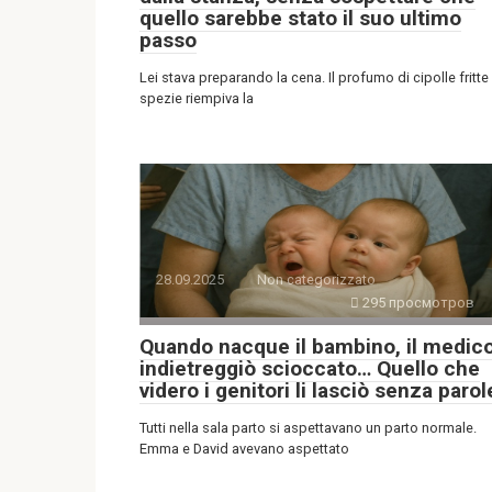
quello sarebbe stato il suo ultimo
passo
Lei stava preparando la cena. Il profumo di cipolle fritte
spezie riempiva la
28.09.2025
Non categorizzato
295 просмотров
Quando nacque il bambino, il medic
indietreggiò scioccato… Quello che
videro i genitori li lasciò senza parol
Tutti nella sala parto si aspettavano un parto normale.
Emma e David avevano aspettato