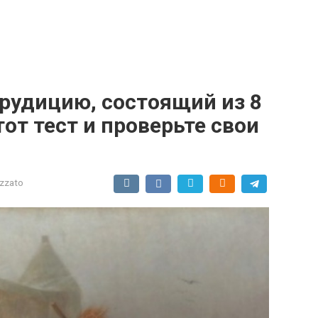
эрудицию, состоящий из 8
от тест и проверьте свои
izzato