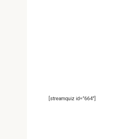
[streamquiz id=”664″]