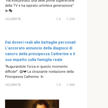
“Ha interpretato una delle prime supereroine
della TV e ha ispirato un’intera generazione”
💫🎭
CELEBRITÀ
0
256
Dai doveri reali alle battaglie personali:
L’accorato annuncio della diagnosi di
cancro della principessa Catherine e il
suo impatto sulla famiglia reale
“Augurandole forza in questo momento
difficile!”. 😱💔 La straziante rivelazione della
Principessa Catherine: In
CELEBRITÀ
0
586