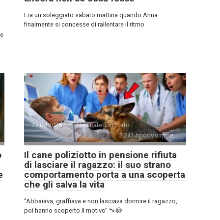
Era un soleggiato sabato mattina quando Anna
finalmente si concesse di rallentare il ritmo.
 e
27.08.2025
Non categorizzato
241 просмотров
o
Il cane poliziotto in pensione rifiuta
di lasciare il ragazzo: il suo strano
e
comportamento porta a una scoperta
che gli salva la vita
“Abbaiava, graffiava e non lasciava dormire il ragazzo,
poi hanno scoperto il motivo” 🐾😳