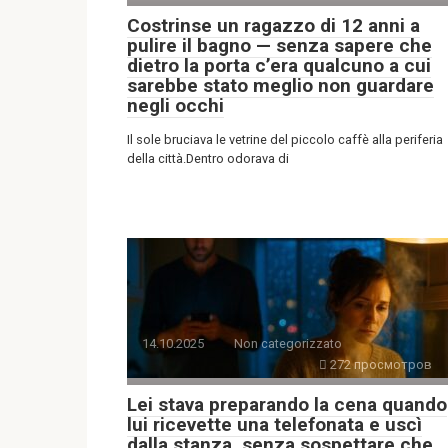
Costrinse un ragazzo di 12 anni a
pulire il bagno — senza sapere che
dietro la porta c’era qualcuno a cui
sarebbe stato meglio non guardare
negli occhi
Il sole bruciava le vetrine del piccolo caffè alla periferia
della città.Dentro odorava di
14.10.2025
Non categorizzato
272 просмотров
Lei stava preparando la cena quando
lui ricevette una telefonata e uscì
dalla stanza, senza sospettare che