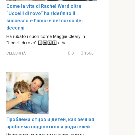
Come la vita di Rachel Ward oltre
“Uccelli di rovo” ha ridefinito il
successo e l’amore nel corso dei
decenni
Ha rubato i cuori come Maggie Cleary in
“Uccelli di rovo” 1️⃣9️⃣8️⃣3️⃣ e ha
CELEBRITÀ
0
1666
Проблема отцов и детей, как вечная
проблема подростков и родителей