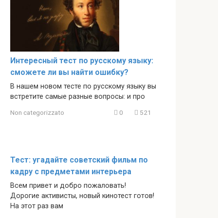
Интересный тест по русскому языку:
сможете ли вы найти ошибку?
В нашем новом тесте по русскому языку вы
встретите самые разные вопросы: и про
Non categorizzato
0
521
Тест: угадайте советский фильм по
кадру с предметами интерьера
Всем привет и добро пожаловать!
Дорогие активисты, новый кинотест готов!
На этот раз вам