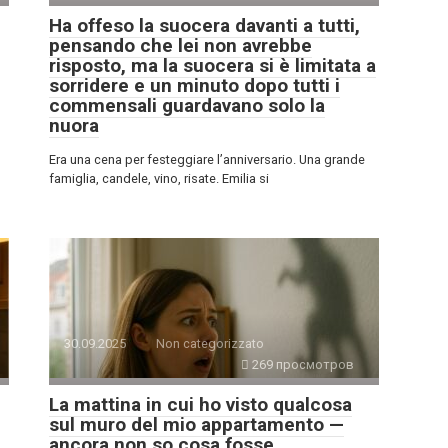
Ha offeso la suocera davanti a tutti,
pensando che lei non avrebbe
risposto, ma la suocera si è limitata a
sorridere e un minuto dopo tutti i
commensali guardavano solo la
nuora
Era una cena per festeggiare l’anniversario. Una grande
famiglia, candele, vino, risate. Emilia si
30.09.2025
Non categorizzato
269 просмотров
La mattina in cui ho visto qualcosa
sul muro del mio appartamento —
ancora non so cosa fosse