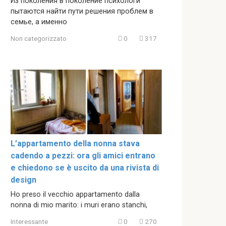
Из поколения в поколение психологи
пытаются найти пути решения проблем в
семье, а именно
Non categorizzato
0
317
L’appartamento della nonna stava
cadendo a pezzi: ora gli amici entrano
e chiedono se è uscito da una rivista di
design
Ho preso il vecchio appartamento dalla
nonna di mio marito: i muri erano stanchi,
Interessante
0
270