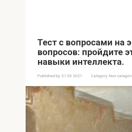
Тест с вопросами на 
вопросов: пройдите эт
навыки интеллекта.
Published by:
31.03.2021
Category:
Non categor