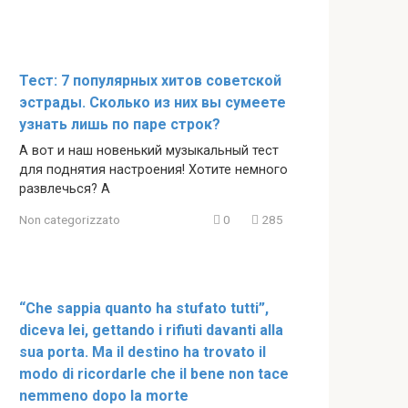
Тест: 7 популярных хитов советской
эстрады. Сколько из них вы сумеете
узнать лишь по паре строк?
А вот и наш новенький музыкальный тест
для поднятия настроения! Хотите немного
развлечься? А
Non categorizzato
0
285
“Che sappia quanto ha stufato tutti”,
diceva lei, gettando i rifiuti davanti alla
sua porta. Ma il destino ha trovato il
modo di ricordarle che il bene non tace
nemmeno dopo la morte