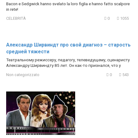
Bacon e Sedgwick hanno svelato la loro figlia e hanno fatto scalpore
in rete!
CELEBRITÀ
0
1055
Александр Ширвиндт про свой диагноз – старость
средней тяжести
Театральному режиссеру, педагогу, телеведущему, сценаристу
Александру Ширвиндту 85 лет. Он как-то признался, что у
Non categorizzato
0
543