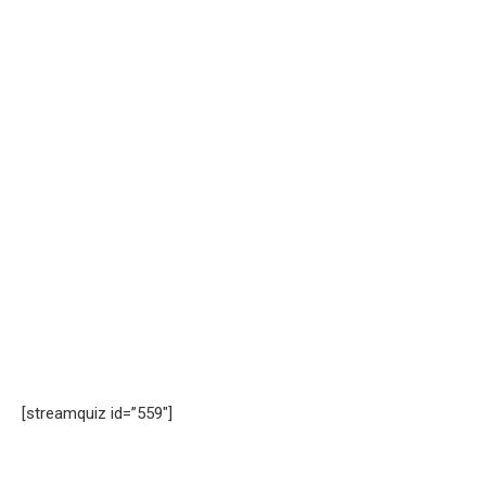
[streamquiz id=”559″]