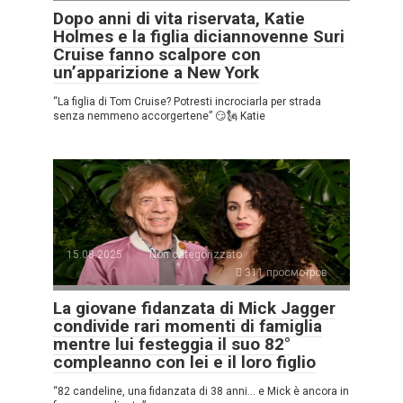
Dopo anni di vita riservata, Katie
Holmes e la figlia diciannovenne Suri
Cruise fanno scalpore con
un’apparizione a New York
“La figlia di Tom Cruise? Potresti incrociarla per strada
senza nemmeno accorgertene” 😏🗽 Katie
15.08.2025
Non categorizzato
311 просмотров
La giovane fidanzata di Mick Jagger
condivide rari momenti di famiglia
mentre lui festeggia il suo 82°
compleanno con lei e il loro figlio
“82 candeline, una fidanzata di 38 anni… e Mick è ancora in