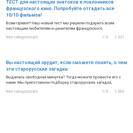
ТЕСТ для настоящих знатоков и поклонников
французского кино. Попробуйте отгадать все
10/10 фильмов!
Всем привет! Наш новый тест мы решили подарить всем
настоящим любителям и ценителям французского
Non categorizzato
0
321
Вы настоящий эрудит, если сможете понять, о чем
эти старорусские загадки
Выдалась свободная минутка? Тогда можете провести его с
нами. Мы приготовили подборку старорусских загадок,
Non categorizzato
0
365