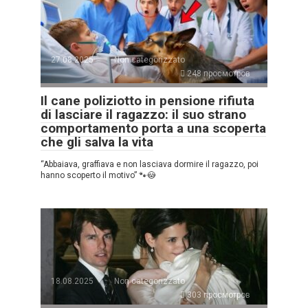
27.08.2025
Non categorizzato
248 просмотров
Il cane poliziotto in pensione rifiuta
di lasciare il ragazzo: il suo strano
comportamento porta a una scoperta
che gli salva la vita
“Abbaiava, graffiava e non lasciava dormire il ragazzo, poi
hanno scoperto il motivo” 🐾😳
18.08.2025
Non categorizzato
303 просмотров