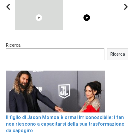
15:40
00:54
Ricerca
Trying BOLLYWOOD
Shocking illusion - Pretty
Celebrities REAL MAKEUP
celebrities turn ugly!
Ricerca
Hacks
Il figlio di Jason Momoa è ormai irriconoscibile: i fan
non riescono a capacitarsi della sua trasformazione
da capogiro