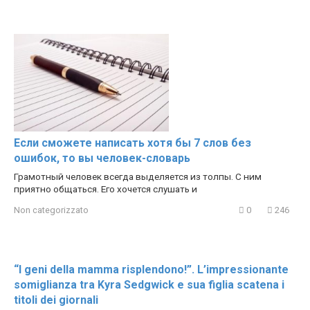
Если сможете написать хотя бы 7 слов без
ошибок, то вы человек-словарь
Грамотный человек всегда выделяется из толпы. С ним
приятно общаться. Его хочется слушать и
Non categorizzato
0
246
“I geni della mamma risplendono!”. L’impressionante
somiglianza tra Kyra Sedgwick e sua figlia scatena i
titoli dei giornali