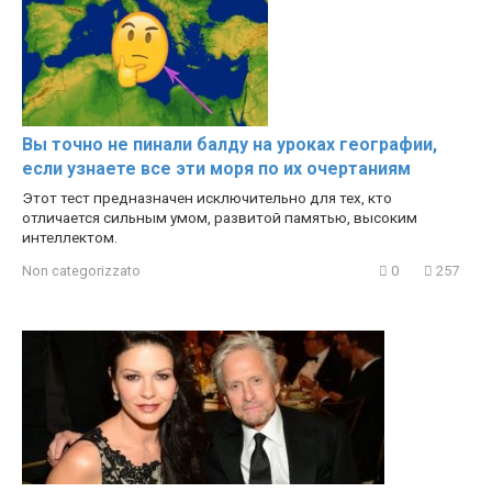
Вы точно не пинали балду на уроках географии,
если узнаете все эти моря по их очертаниям
Этот тест предназначен исключительно для тех, кто
отличается сильным умом, развитой памятью, высоким
интеллектом.
Non categorizzato
0
257