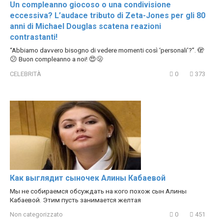
Un compleanno giocoso o una condivisione
eccessiva? L’audace tributo di Zeta-Jones per gli 80
anni di Michael Douglas scatena reazioni
contrastanti!
“Abbiamo davvero bisogno di vedere momenti così ‘personali’?”. 🫣
😕 Buon compleanno a noi! 😍🫢
CELEBRITÀ
0
373
Как выглядит сыночек Алины Кабаевой
Мы не собираемся обсуждать на кого похож сын Алины
Кабаевой. Этим пусть занимается желтая
Non categorizzato
0
451