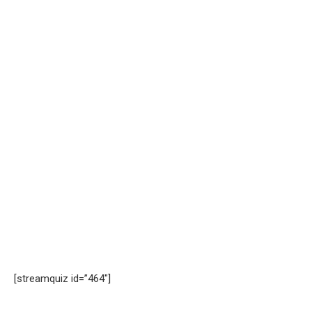
[streamquiz id=”464″]