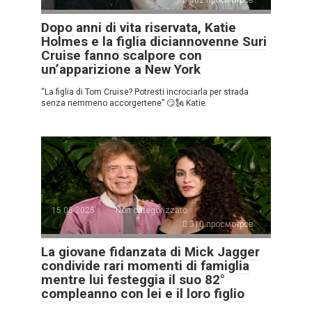
302 просмотров
Dopo anni di vita riservata, Katie
Holmes e la figlia diciannovenne Suri
Cruise fanno scalpore con
un’apparizione a New York
“La figlia di Tom Cruise? Potresti incrociarla per strada
senza nemmeno accorgertene” 😏🗽 Katie
15.08.2025
Non categorizzato
310 просмотров
La giovane fidanzata di Mick Jagger
condivide rari momenti di famiglia
mentre lui festeggia il suo 82°
compleanno con lei e il loro figlio