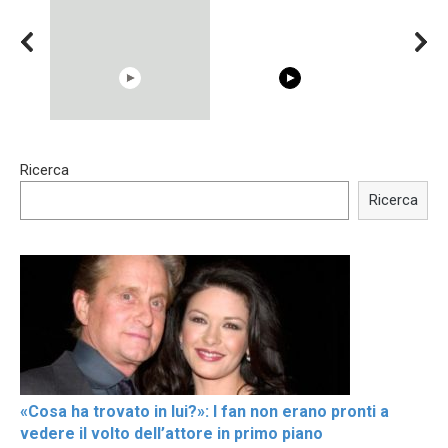
00:54
15:40
Ricerca
Shocking illusion - Pretty
Trying BOLLYWOOD
celebrities turn ugly!
Celebrities REAL MAKEUP
Ricerca
Hacks
«Cosa ha trovato in lui?»: I fan non erano pronti a
vedere il volto dell’attore in primo piano