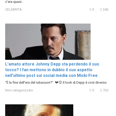
c’era quasi…
CELEBRITÀ
0
346
L’amato attore Johnny Depp sta perdendo il suo
tocco? I fan mettono in dubbio il suo aspetto
nell’ultimo post sui social media con Micki Free
“È la fine dell’era del rubacuori?”. 💔😯 Il look di Depp è così diverso
Non categorizzato
0
720