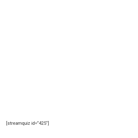
[streamquiz id=”425″]