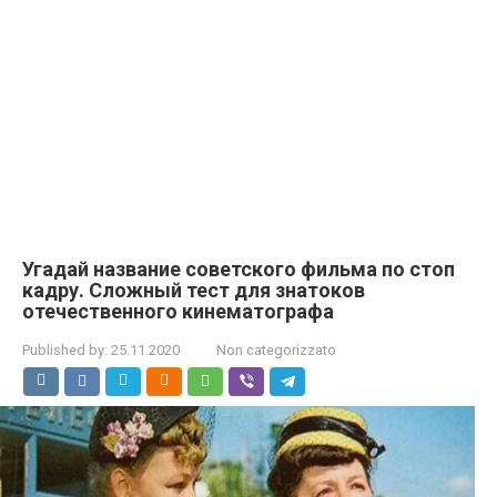
Угадай название советского фильма по стоп
кадру. Сложный тест для знатоков
отечественного кинематографа
Published by:
25.11.2020
Non categorizzato