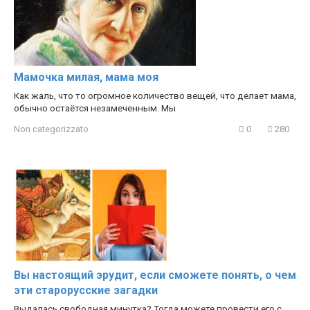
Мамочка милая, мама моя
Как жаль, что то огромное количество вещей, что делает мама,
обычно остаётся незамеченным. Мы
Non categorizzato
0
280
Вы настоящий эрудит, если сможете понять, о чем
эти старорусские загадки
Выдалась свободная минутка? Тогда можете провести его с