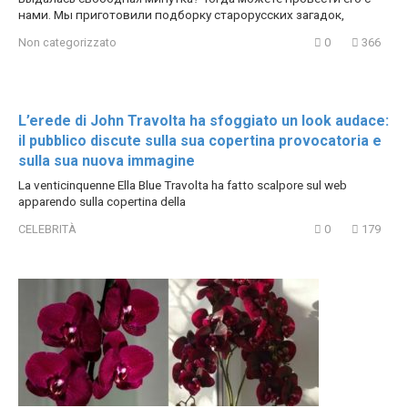
нами. Мы приготовили подборку старорусских загадок,
Non categorizzato
0
366
L’erede di John Travolta ha sfoggiato un look audace:
il pubblico discute sulla sua copertina provocatoria e
sulla sua nuova immagine
La venticinquenne Ella Blue Travolta ha fatto scalpore sul web
apparendo sulla copertina della
CELEBRITÀ
0
179