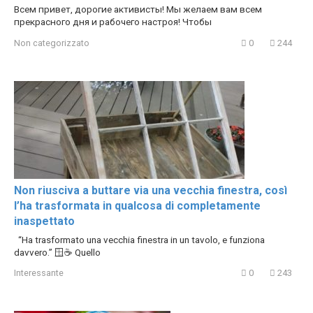
Всем привет, дорогие активисты! Мы желаем вам всем
прекрасного дня и рабочего настроя! Чтобы
Non categorizzato
0
244
Non riusciva a buttare via una vecchia finestra, così
l’ha trasformata in qualcosa di completamente
inaspettato
“Ha trasformato una vecchia finestra in un tavolo, e funziona
davvero.” 🪟☕ Quello
Interessante
0
243