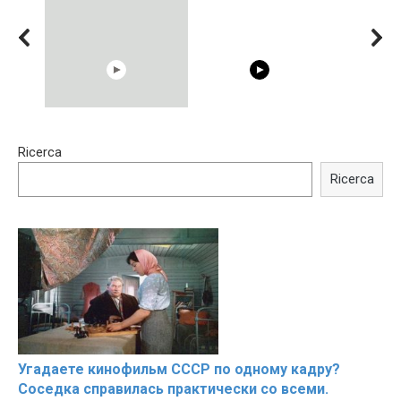
00:54
15:40
Ricerca
Shocking illusion - Pretty
Trying BOLLYWOOD
celebrities turn ugly!
Celebrities REAL MAKEUP
Ricerca
Hacks
Угадаете кинофильм СССР по одному кадру?
Соседка справилась практически со всеми.