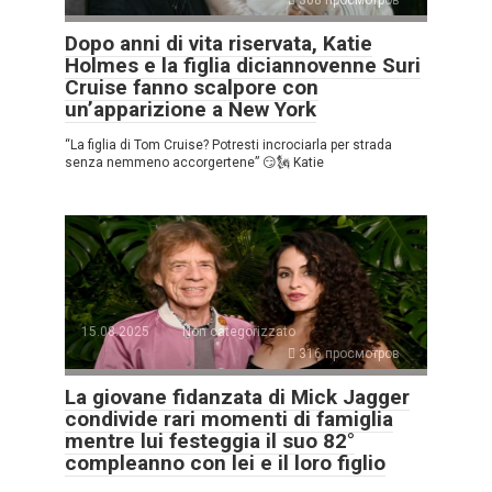
308 просмотров
Dopo anni di vita riservata, Katie
Holmes e la figlia diciannovenne Suri
Cruise fanno scalpore con
un’apparizione a New York
“La figlia di Tom Cruise? Potresti incrociarla per strada
senza nemmeno accorgertene” 😏🗽 Katie
15.08.2025
Non categorizzato
316 просмотров
La giovane fidanzata di Mick Jagger
condivide rari momenti di famiglia
mentre lui festeggia il suo 82°
compleanno con lei e il loro figlio