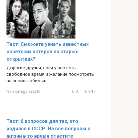
Тест: Сможете узнать известных
советских актеров на старых
открытках?
Дорогие друзья, если у вас есть
свободное время и желание посмотреть
на своих любимых
Non categorizzato
0
347
Тест: 6 вопросов для тех, кто
родился в СССР. На все вопросы о
жизни в то время ответите