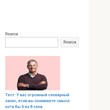
Ricerca
Ricerca
Тест: У вас огромный словарный
запас, если вы понимаете смысл
хотя бы 6 из 8 слов