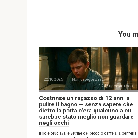
You m
22.10.2025
Non categorizzato
243 просмотров
Costrinse un ragazzo di 12 anni a
pulire il bagno — senza sapere che
dietro la porta c’era qualcuno a cui
sarebbe stato meglio non guardare
negli occhi
Il sole bruciava le vetrine del piccolo caffè alla periferia