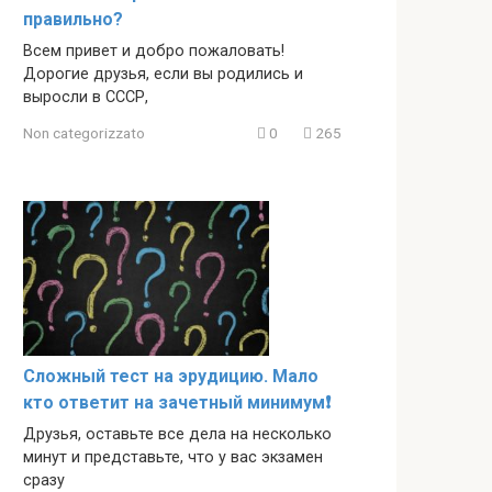
правильно?
Всем привет и добро пожаловать!
Дорогие друзья, если вы родились и
выросли в СССР,
Non categorizzato
0
265
Сложный тест на эрудицию. Мало
кто ответит на зачетный минимум❗️
Друзья, оставьте все дела на несколько
минут и представьте, что у вас экзамен
сразу