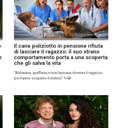
27.08.2025
Non categorizzato
250 просмотров
o
Il cane poliziotto in pensione rifiuta
di lasciare il ragazzo: il suo strano
e
comportamento porta a una scoperta
che gli salva la vita
“Abbaiava, graffiava e non lasciava dormire il ragazzo,
poi hanno scoperto il motivo” 🐾😳
15.08.2025
Non categorizzato