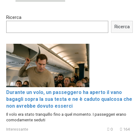
15:40
00:54
Ricerca
Trying BOLLYWOOD
Shocking illusion - Pretty
Celebrities REAL MAKEUP
celebrities turn ugly!
Ricerca
Hacks
Durante un volo, un passeggero ha aperto il vano
bagagli sopra la sua testa e ne è caduto qualcosa che
non avrebbe dovuto esserci
Il volo era stato tranquillo fino a quel momento. I passeggeri erano
comodamente seduti
Interessante
0
164