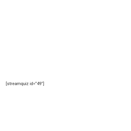
[streamquiz id=”49″]