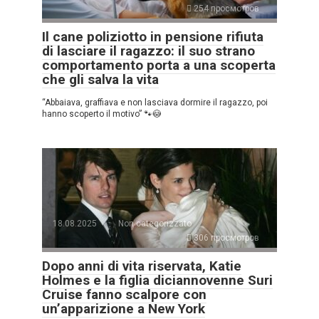
254 просмотров
Il cane poliziotto in pensione rifiuta
di lasciare il ragazzo: il suo strano
comportamento porta a una scoperta
che gli salva la vita
“Abbaiava, graffiava e non lasciava dormire il ragazzo, poi
hanno scoperto il motivo” 🐾😳
18.08.2025
Non categorizzato
306 просмотров
Dopo anni di vita riservata, Katie
Holmes e la figlia diciannovenne Suri
Cruise fanno scalpore con
un’apparizione a New York