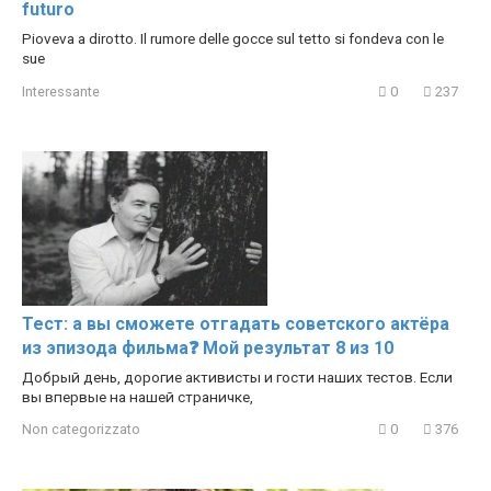
futuro
Pioveva a dirotto. Il rumore delle gocce sul tetto si fondeva con le
sue
Interessante
0
237
Тест: а вы сможете отгадать советского актёра
из эпизода фильма❓ Мой результат 8 из 10
Добрый день, дорогие активисты и гости наших тестов. Если
вы впервые на нашей страничке,
Non categorizzato
0
376