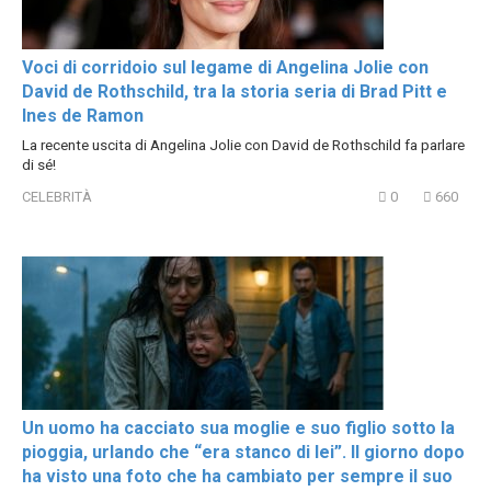
Voci di corridoio sul legame di Angelina Jolie con
David de Rothschild, tra la storia seria di Brad Pitt e
Ines de Ramon
La recente uscita di Angelina Jolie con David de Rothschild fa parlare
di sé!
CELEBRITÀ
0
660
Un uomo ha cacciato sua moglie e suo figlio sotto la
pioggia, urlando che “era stanco di lei”. Il giorno dopo
ha visto una foto che ha cambiato per sempre il suo