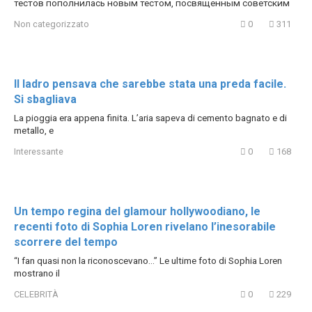
тестов пополнилась новым тестом, посвященным советским
Non categorizzato
0
311
Il ladro pensava che sarebbe stata una preda facile.
Si sbagliava
La pioggia era appena finita. L’aria sapeva di cemento bagnato e di
metallo, e
Interessante
0
168
Un tempo regina del glamour hollywoodiano, le
recenti foto di Sophia Loren rivelano l’inesorabile
scorrere del tempo
“I fan quasi non la riconoscevano…” Le ultime foto di Sophia Loren
mostrano il
CELEBRITÀ
0
229