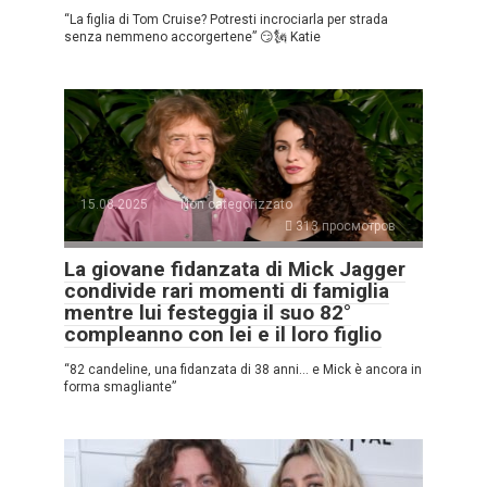
“La figlia di Tom Cruise? Potresti incrociarla per strada
senza nemmeno accorgertene” 😏🗽 Katie
15.08.2025
Non categorizzato
313 просмотров
La giovane fidanzata di Mick Jagger
condivide rari momenti di famiglia
mentre lui festeggia il suo 82°
compleanno con lei e il loro figlio
“82 candeline, una fidanzata di 38 anni… e Mick è ancora in
forma smagliante”