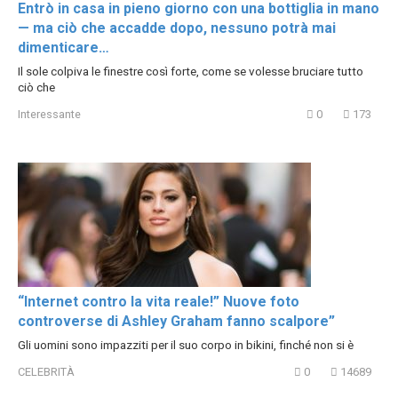
Entrò in casa in pieno giorno con una bottiglia in mano
— ma ciò che accadde dopo, nessuno potrà mai
dimenticare…
Il sole colpiva le finestre così forte, come se volesse bruciare tutto
ciò che
Interessante
0
173
“Internet contro la vita reale!” Nuove foto
controverse di Ashley Graham fanno scalpore”
Gli uomini sono impazziti per il suo corpo in bikini, finché non si è
CELEBRITÀ
0
14689