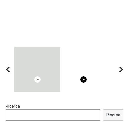
00:54
15:40
Ricerca
Shocking illusion - Pretty
Trying BOLLYWOOD
celebrities turn ugly!
Celebrities REAL MAKEUP
Ricerca
Hacks