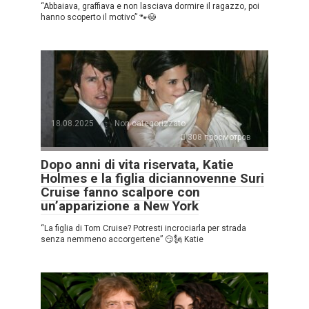
“Abbaiava, graffiava e non lasciava dormire il ragazzo, poi
hanno scoperto il motivo” 🐾😳
18.08.2025
Non categorizzato
308 просмотров
Dopo anni di vita riservata, Katie
Holmes e la figlia diciannovenne Suri
Cruise fanno scalpore con
un’apparizione a New York
“La figlia di Tom Cruise? Potresti incrociarla per strada
senza nemmeno accorgertene” 😏🗽 Katie