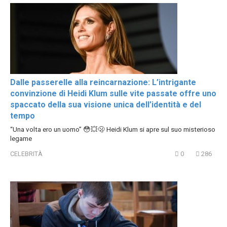
Dalle passerelle alla reincarnazione: L’intrigante
convinzione di Heidi Klum sulle vite passate offre uno
spaccato della sua visione unica dell’identità e del
tempo
“Una volta ero un uomo” 😳💥🫢 Heidi Klum si apre sul suo misterioso
legame
CELEBRITÀ
0
286