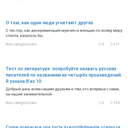
О том, как одни люди угнетают других
С тех пор, как дискриминация мужчин и женщин по всему миру
стихла, казалось бы,
Non categorizzato
0
271
Тест по литературе: попробуйте назвать русских
писателей по названиям их четырёх произведений.
Я узнала 8 из 10
Добрый день всем нашим друзьям и тем, кто впервые с нами,
на нашей занимательной
Non categorizzato
0
519
Come preparare una torta irresistibilmente cremosa