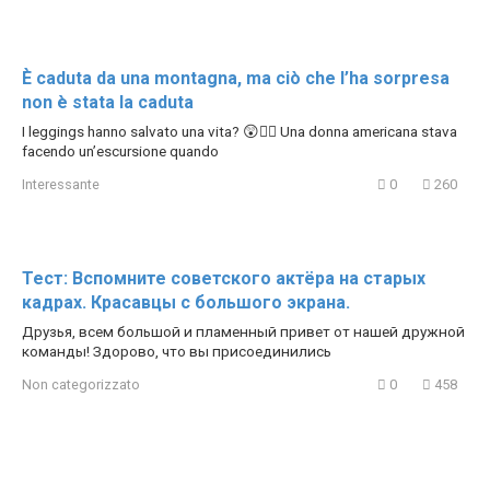
È caduta da una montagna, ma ciò che l’ha sorpresa
non è stata la caduta
I leggings hanno salvato una vita? 😲🧗‍♀️ Una donna americana stava
facendo un’escursione quando
Interessante
0
260
Тест: Вспомните советского актёра на старых
кадрах. Красавцы с большого экрана.
Друзья, всем большой и пламенный привет от нашей дружной
команды! Здорово, что вы присоединились
Non categorizzato
0
458