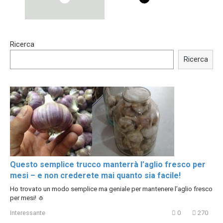
15:40
00:54
Ricerca
Trying BOLLYWOOD
Shocking illusion - Pretty
Celebrities REAL MAKEUP
celebrities turn ugly!
Ricerca
Hacks
Questo semplice trucco manterrà l’aglio fresco per
mesi – e non crederete mai quanto sia facile!
Ho trovato un modo semplice ma geniale per mantenere l’aglio fresco
per mesi! 🧄
Interessante
0
270