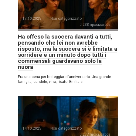
17.10.2025
Non categorizzato
238 просмотров
Ha offeso la suocera davanti a tutti,
pensando che lei non avrebbe
risposto, ma la suocera si è limitata a
sorridere e un minuto dopo tutti i
commensali guardavano solo la
nuora
Era una cena per festeggiare l’anniversario. Una grande
famiglia, candele, vino, risate. Emilia si
14.10.2025
Non categorizzato
277 просмотров