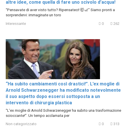
altre idee, come quella di fare uno scivolo d’acqua!
“Pensavate di aver visto tutto? Ripensateci! 🤯🎢” Siamo pronti a
sorprendervi: immaginate un toro
Interessante
0
262
“Ha subito cambiamenti così drastici!”. L’ex moglie di
Arnold Schwarzenegger ha modificato notevolmente
il suo aspetto dopo essersi sottoposta a un
intervento di chirurgia plastica
“L’ex moglie di Arnold Schwarzenegger ha subito una trasformazione
scioccante!”. Un tempo acclamata per
Non categorizzato
0
313