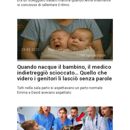
Era un soleggiato sabato mattina quando Anna finalmente
si concesse di rallentare il ritmo.
28.09.2025
Non categorizzato
299 просмотров
Quando nacque il bambino, il medico
indietreggiò scioccato… Quello che
videro i genitori li lasciò senza parole
Tutti nella sala parto si aspettavano un parto normale.
Emma e David avevano aspettato