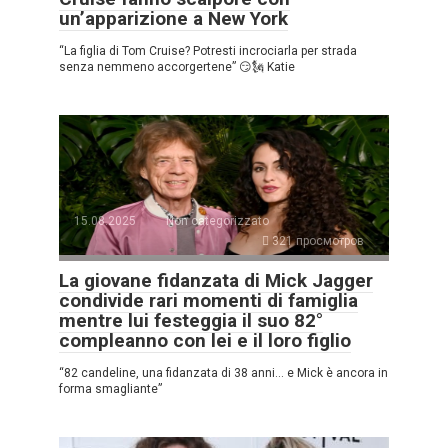
un’apparizione a New York
“La figlia di Tom Cruise? Potresti incrociarla per strada
senza nemmeno accorgertene” 😏🗽 Katie
15.08.2025
Non categorizzato
321 просмотров
La giovane fidanzata di Mick Jagger
condivide rari momenti di famiglia
mentre lui festeggia il suo 82°
compleanno con lei e il loro figlio
“82 candeline, una fidanzata di 38 anni… e Mick è ancora in
forma smagliante”