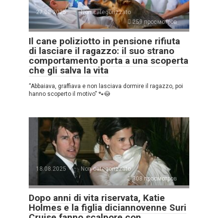
27.08.2025
Non categorizzato
259 просмотров
Il cane poliziotto in pensione rifiuta
di lasciare il ragazzo: il suo strano
comportamento porta a una scoperta
che gli salva la vita
“Abbaiava, graffiava e non lasciava dormire il ragazzo, poi
hanno scoperto il motivo” 🐾😳
18.08.2025
Non categorizzato
308 просмотров
Dopo anni di vita riservata, Katie
Holmes e la figlia diciannovenne Suri
Cruise fanno scalpore con