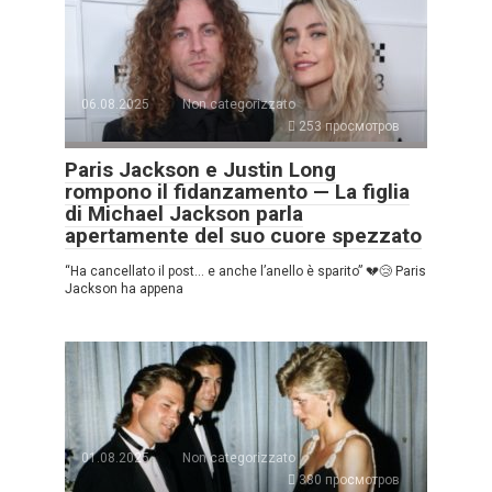
06.08.2025
Non categorizzato
253 просмотров
Paris Jackson e Justin Long
rompono il fidanzamento — La figlia
di Michael Jackson parla
apertamente del suo cuore spezzato
“Ha cancellato il post… e anche l’anello è sparito” 💔😢 Paris
Jackson ha appena
01.08.2025
Non categorizzato
380 просмотров