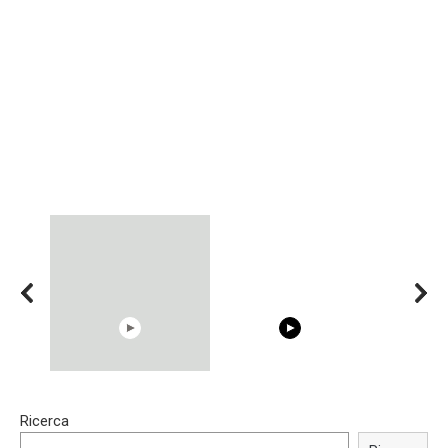
15:40
00:54
Ricerca
Trying BOLLYWOOD
Shocking illusion - Pretty
Celebrities REAL MAKEUP
celebrities turn ugly!