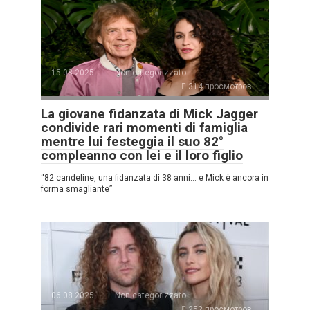
15.08.2025
Non categorizzato
314 просмотров
La giovane fidanzata di Mick Jagger
condivide rari momenti di famiglia
mentre lui festeggia il suo 82°
compleanno con lei e il loro figlio
“82 candeline, una fidanzata di 38 anni… e Mick è ancora in
forma smagliante”
06.08.2025
Non categorizzato
252 просмотров