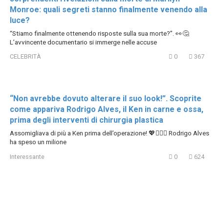
Monroe: quali segreti stanno finalmente venendo alla
luce?
“Stiamo finalmente ottenendo risposte sulla sua morte?”. 👀🤔
L’avvincente documentario si immerge nelle accuse
CELEBRITÀ
0
367
“Non avrebbe dovuto alterare il suo look!”. Scoprite
come appariva Rodrigo Alves, il Ken in carne e ossa,
prima degli interventi di chirurgia plastica
Assomigliava di più a Ken prima dell’operazione! 💖🤦🏻‍♀️ Rodrigo Alves
ha speso un milione
Interessante
0
624