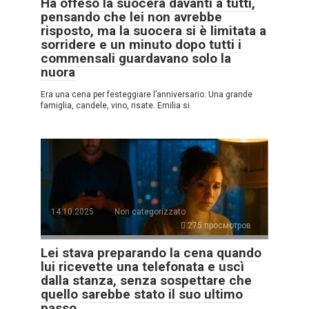
Ha offeso la suocera davanti a tutti,
pensando che lei non avrebbe
risposto, ma la suocera si è limitata a
sorridere e un minuto dopo tutti i
commensali guardavano solo la
nuora
Era una cena per festeggiare l’anniversario. Una grande
famiglia, candele, vino, risate. Emilia si
14.10.2025
Non categorizzato
275 просмотров
Lei stava preparando la cena quando
lui ricevette una telefonata e uscì
dalla stanza, senza sospettare che
quello sarebbe stato il suo ultimo
passo