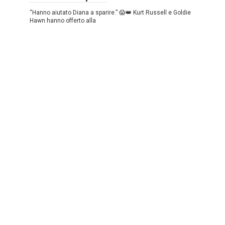
“Hanno aiutato Diana a sparire.” 😱👑 Kurt Russell e Goldie
Hawn hanno offerto alla