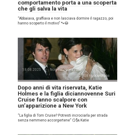
comportamento porta a una scoperta
che gli salva la vita
“Abbaiava, graffiava e non lasciava dormire il ragazzo, poi
hanno scoperto il motivo” 🐾😳
18.08.2025
Non categorizzato
308 просмотров
Dopo anni di vita riservata, Katie
Holmes e la figlia diciannovenne Suri
Cruise fanno scalpore con
un’apparizione a New York
“La figlia di Tom Cruise? Potresti incrociarla per strada
senza nemmeno accorgertene” 😏🗽 Katie