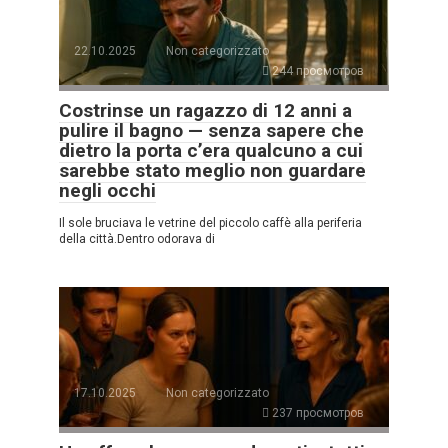
22.10.2025
Non categorizzato
244 просмотров
Costrinse un ragazzo di 12 anni a
pulire il bagno — senza sapere che
dietro la porta c’era qualcuno a cui
sarebbe stato meglio non guardare
negli occhi
Il sole bruciava le vetrine del piccolo caffè alla periferia
della città.Dentro odorava di
17.10.2025
Non categorizzato
237 просмотров