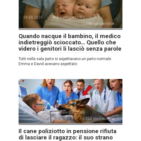
28.09.2025
Non categorizzato
298 просмотров
Quando nacque il bambino, il medico
indietreggiò scioccato… Quello che
videro i genitori li lasciò senza parole
Tutti nella sala parto si aspettavano un parto normale.
Emma e David avevano aspettato
27.08.2025
Non categorizzato
255 просмотров
Il cane poliziotto in pensione rifiuta
di lasciare il ragazzo: il suo strano