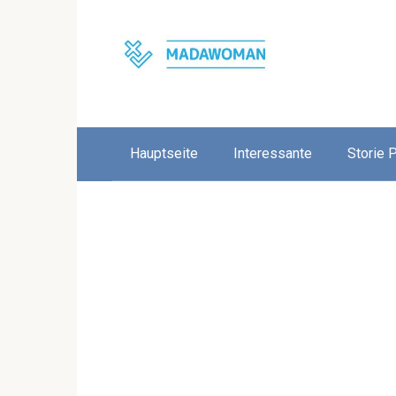
Skip
to
content
Hauptseite
Interessante
Storie 