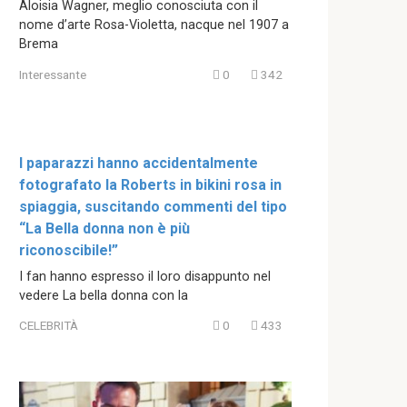
Aloisia Wagner, meglio conosciuta con il
nome d’arte Rosa-Violetta, nacque nel 1907 a
Brema
Interessante
0
342
I paparazzi hanno accidentalmente
fotografato la Roberts in bikini rosa in
spiaggia, suscitando commenti del tipo
“La Bella donna non è più
riconoscibile!”
I fan hanno espresso il loro disappunto nel
vedere La bella donna con la
CELEBRITÀ
0
433