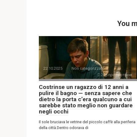
You m
22.10.2025
Non categorizzato
246 просмотров
Costrinse un ragazzo di 12 anni a
pulire il bagno — senza sapere che
dietro la porta c’era qualcuno a cui
sarebbe stato meglio non guardare
negli occhi
Il sole bruciava le vetrine del piccolo caffè alla periferia
della città.Dentro odorava di