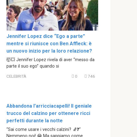
Jennifer Lopez dice “Ego a parte”
mentre si riunisce con Ben Affleck: è
un nuovo inizio per la loro relazione?
🤯💥 Jennifer Lopez rivela di aver “messo da
parte il suo ego” quando si
CELEBRITÀ
0
746
Abbandona l’arricciacapelli! Il geniale
trucco del calzino per ottenere ricci
perfetti durante la notte
“Sai come usare i vecchi calzini? 🧦❓”
Nemmeno noi! 😂 Ma sappiamo come