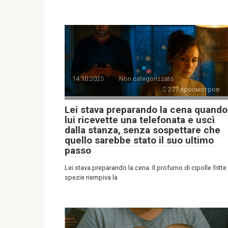
14.10.2025
Non categorizzato
277 просмотров
Lei stava preparando la cena quando
lui ricevette una telefonata e uscì
dalla stanza, senza sospettare che
quello sarebbe stato il suo ultimo
passo
Lei stava preparando la cena. Il profumo di cipolle fritte
spezie riempiva la