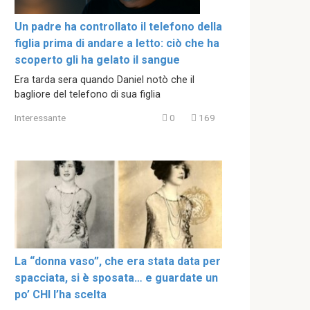
Un padre ha controllato il telefono della
figlia prima di andare a letto: ciò che ha
scoperto gli ha gelato il sangue
Era tarda sera quando Daniel notò che il
bagliore del telefono di sua figlia
Interessante
0
169
La “donna vaso”, che era stata data per
spacciata, si è sposata… e guardate un
po’ CHI l’ha scelta