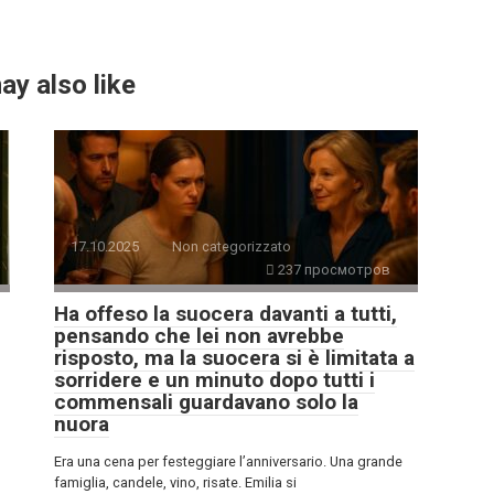
ay also like
17.10.2025
Non categorizzato
237 просмотров
Ha offeso la suocera davanti a tutti,
pensando che lei non avrebbe
risposto, ma la suocera si è limitata a
sorridere e un minuto dopo tutti i
commensali guardavano solo la
nuora
Era una cena per festeggiare l’anniversario. Una grande
famiglia, candele, vino, risate. Emilia si