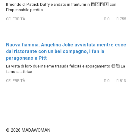
Il mondo di Patrick Duffy è andato in frantumi in 2️⃣0️⃣1️⃣7️⃣ con
l’impensabile perdita
CELEBRITÀ
0
755
Nuova fiamma: Angelina Jolie avvistata mentre esce
dal ristorante con un bel compagno, i fan la
paragonano a Pitt
La vista di loro due insieme trasuda felicità e appagamento 😊🥰 La
famosa attrice
CELEBRITÀ
0
813
© 2026 MADAWOMAN