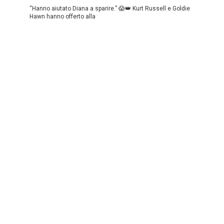
“Hanno aiutato Diana a sparire.” 😱👑 Kurt Russell e Goldie
Hawn hanno offerto alla