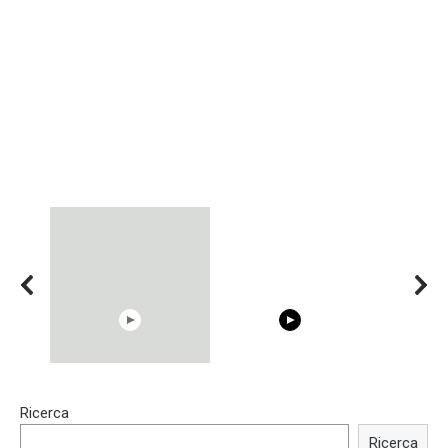
15:40
00:54
Ricerca
Trying BOLLYWOOD
Shocking illusion - Pretty
Celebrities REAL MAKEUP
celebrities turn ugly!
Ricerca