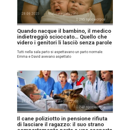
28.09.2025
Non categorizzato
295 просмотров
Quando nacque il bambino, il medico
indietreggiò scioccato… Quello che
videro i genitori li lasciò senza parole
Tutti nella sala parto si aspettavano un parto normale.
Emma e David avevano aspettato
27.08.2025
Non categorizzato
248 просмотров
Il cane poliziotto in pensione rifiuta
di lasciare il ragazzo: il suo strano