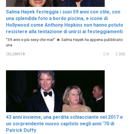
Salma Hayek festeggia i suoi 59 anni con stile, con
una splendida foto a bordo piscina, e icone di
Hollywood come Anthony Hopkins non hanno potuto
resistere alla tentazione di unirsi ai festeggiamenti
“59 anni e più sexy che mai!” 🔥 Salma Hayek ha appena pubblicato
una
CELEBRITÀ
0
205
43 anni insieme, una perdita schiacciante nel 2017 e
un sorprendente nuovo capitolo negli anni ’70 di
Patrick Duffy