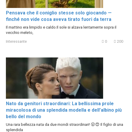
Pensava che il coniglio stesse solo giocando —
finché non vide cosa aveva tirato fuori da terra
Il mattino era limpido e caldo.Il sole si alzava lentamente sopra il
vecchio meleto,
Interessante
0
200
Nato da genitori straordinari: La bellissima prole
miracolosa di una splendida modella e dell’albino più
bello del mondo
Una rara bellezza nata da due mondi straordinari! 😲😍 Il figlio di una
splendida