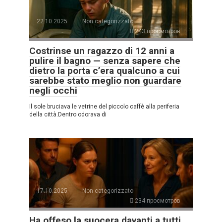
22.10.2025
Non categorizzato
243 просмотров
Costrinse un ragazzo di 12 anni a
pulire il bagno — senza sapere che
dietro la porta c’era qualcuno a cui
sarebbe stato meglio non guardare
negli occhi
Il sole bruciava le vetrine del piccolo caffè alla periferia
della città.Dentro odorava di
17.10.2025
Non categorizzato
234 просмотров
Ha offeso la suocera davanti a tutti,