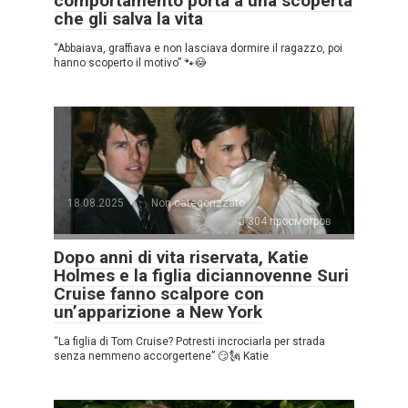
comportamento porta a una scoperta
che gli salva la vita
“Abbaiava, graffiava e non lasciava dormire il ragazzo, poi
hanno scoperto il motivo” 🐾😳
18.08.2025
Non categorizzato
304 просмотров
Dopo anni di vita riservata, Katie
Holmes e la figlia diciannovenne Suri
Cruise fanno scalpore con
un’apparizione a New York
“La figlia di Tom Cruise? Potresti incrociarla per strada
senza nemmeno accorgertene” 😏🗽 Katie