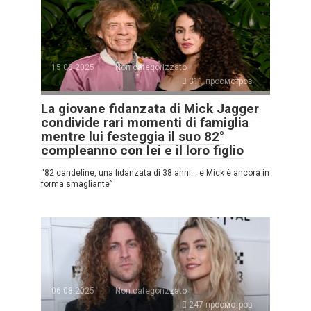
15.08.2025
Non categorizzato
311 просмотров
La giovane fidanzata di Mick Jagger
condivide rari momenti di famiglia
mentre lui festeggia il suo 82°
compleanno con lei e il loro figlio
“82 candeline, una fidanzata di 38 anni… e Mick è ancora in
forma smagliante”
06.08.2025
Non categorizzato
247 просмотров