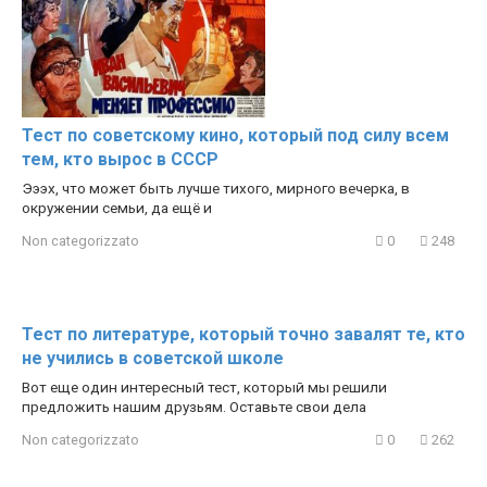
Тест по советскому кино, который под силу всем
тем, кто вырос в СССР
Эээх, что может быть лучше тихого, мирного вечерка, в
окружении семьи, да ещё и
Non categorizzato
0
248
Тест по литературе, который точно завалят те, кто
не учились в советской школе
Вот еще один интересный тест, который мы решили
предложить нашим друзьям. Оставьте свои дела
Non categorizzato
0
262