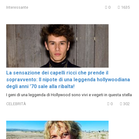
Interessante
0
1635
La sensazione dei capelli ricci che prende il
sopravvento: Il nipote di una leggenda hollywoodiana
degli anni ’70 sale alla ribalta!
I geni di una leggenda di Hollywood sono vivi e vegeti in questa stella
CELEBRITÀ
0
302