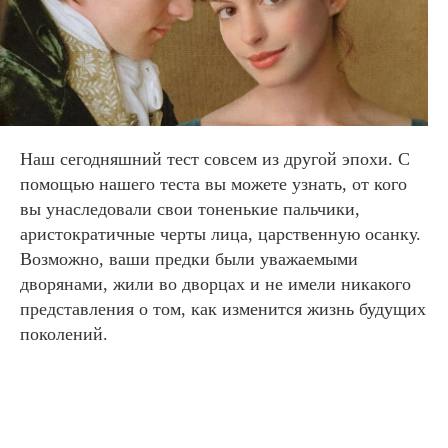
Наш сегодняшний тест совсем из другой эпохи. С
помощью нашего теста вы можете узнать, от кого
вы унаследовали свои тоненькие пальчики,
аристократичные черты лица, царственную осанку.
Возможно, ваши предки были уважаемыми
дворянами, жили во дворцах и не имели никакого
представления о том, как изменится жизнь будущих
поколений.