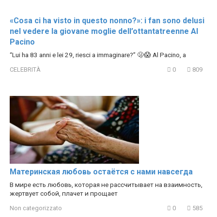
«Cosa ci ha visto in questo nonno?»: i fan sono delusi
nel vedere la giovane moglie dell’ottantatreenne Al
Pacino
“Lui ha 83 anni e lei 29, riesci a immaginare?” 🫢😱 Al Pacino, a
CELEBRITÀ
0
809
Материнская любовь остаётся с нами навсегда
В мире есть любовь, которая не рассчитывает на взаимность,
жертвует собой, плачет и прощает
Non categorizzato
0
585