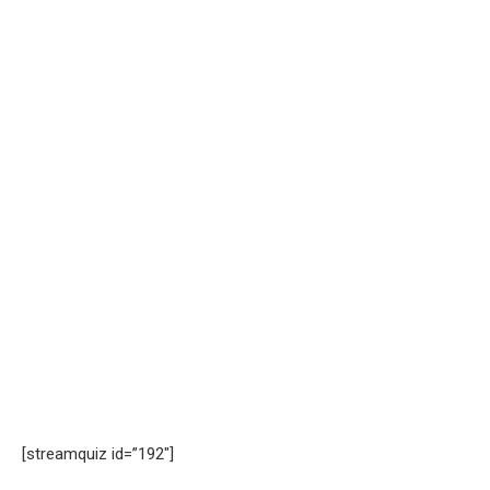
[streamquiz id=”192″]