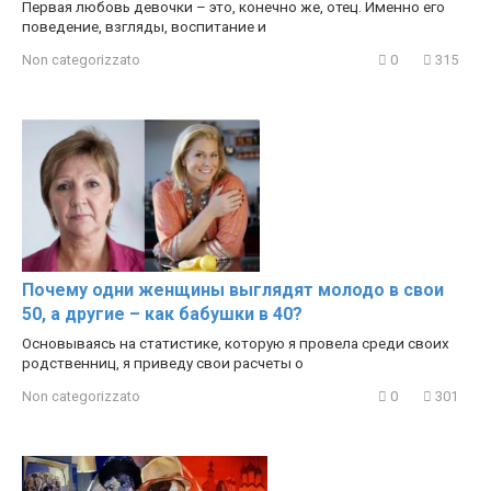
Первая любовь девочки – это, конечно же, отец. Именно его
поведение, взгляды, воспитание и
Non categorizzato
0
315
Почему одни женщины выглядят молодо в свои
50, а другие – как бабушки в 40?
Основываясь на статистике, которую я провела среди своих
родственниц, я приведу свои расчеты о
Non categorizzato
0
301