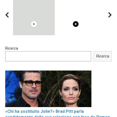
00:54
15:40
Ricerca
Shocking illusion - Pretty
Trying BOLLYWOOD
celebrities turn ugly!
Celebrities REAL MAKEUP
Ricerca
Hacks
«Chi ha sostituito Jolie?» Brad Pitt parla