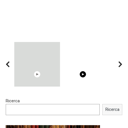
15:40
00:54
Ricerca
Trying BOLLYWOOD
Shocking illusion - Pretty
Celebrities REAL MAKEUP
celebrities turn ugly!
Ricerca
Hacks