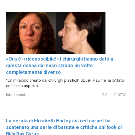
«Ora è irriconoscibile!» I chirurghi hanno dato a
questa donna dal naso strano un volto
completamente diverso
“Un miracolo creato dai chirurghi plastici!” 👩🏻‍⚕️💫 Pauline ha lottato
con il suo aspetto
Interessante
0
8732
La serata di Elizabeth Hurley sul red carpet ha
scatenato una serie di battute e critiche sul look di
Billy Ray Cyrus