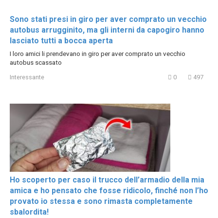
Sono stati presi in giro per aver comprato un vecchio
autobus arrugginito, ma gli interni da capogiro hanno
lasciato tutti a bocca aperta
I loro amici li prendevano in giro per aver comprato un vecchio
autobus scassato
Interessante
0
497
Ho scoperto per caso il trucco dell’armadio della mia
amica e ho pensato che fosse ridicolo, finché non l’ho
provato io stessa e sono rimasta completamente
sbalordita!