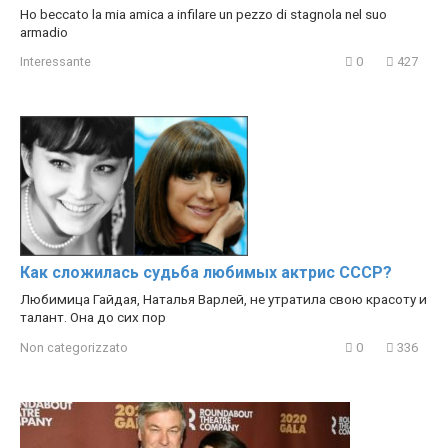
Ho beccato la mia amica a infilare un pezzo di stagnola nel suo
armadio
Interessante
0
427
Как сложилась судьба любимых актрис СССР?
Любимица Гайдая, Наталья Варлей, не утратила свою красоту и
талант. Она до сих пор
Non categorizzato
0
336