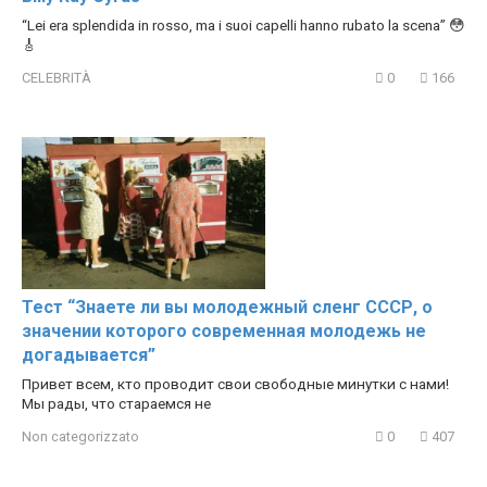
“Lei era splendida in rosso, ma i suoi capelli hanno rubato la scena” 😳
🎸
CELEBRITÀ
0
166
Тест “Знаете ли вы молодежный сленг СССР, о
значении которого современная молодежь не
догадывается”
Привет всем, кто проводит свои свободные минутки с нами!
Мы рады, что стараемся не
Non categorizzato
0
407