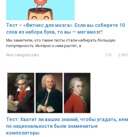
Тест – «Фитнес для мозга». Если вы соберете 10
слов из набора букв, то вы — мегамозг!
Мы заметили, что такие тесты стали набирать большую
популярность. Интерес к ним растёт, а
Non categorizzato
0
351
Тест: Хватит ли ваших знаний, чтобы угадать, кем
по национальности были знаменитые
композиторы