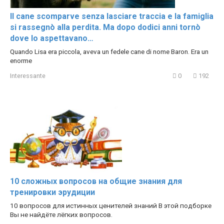
Il cane scomparve senza lasciare traccia e la famiglia
si rassegnò alla perdita. Ma dopo dodici anni tornò
dove lo aspettavano…
Quando Lisa era piccola, aveva un fedele cane di nome Baron. Era un
enorme
Interessante
0
192
10 сложных вопросов на общие знания для
тренировки эрудиции
10 вопросов для истинных ценителей знаний В этой подборке
Вы не найдёте лёгких вопросов.