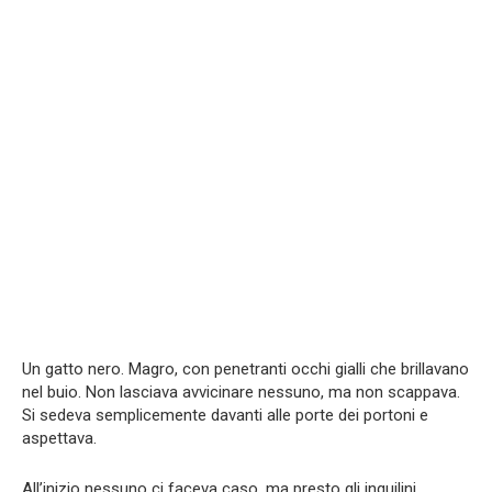
Un gatto nero. Magro, con penetranti occhi gialli che brillavano
nel buio. Non lasciava avvicinare nessuno, ma non scappava.
Si sedeva semplicemente davanti alle porte dei portoni e
aspettava.
All’inizio nessuno ci faceva caso, ma presto gli inquilini