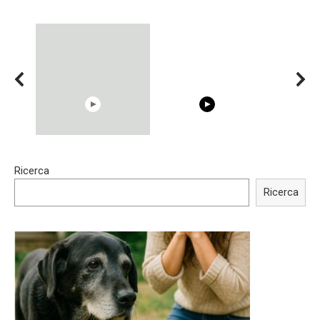
00:54
15:40
Ricerca
Shocking illusion - Pretty
Trying BOLLYWOOD
celebrities turn ugly!
Celebrities REAL MAKEUP
Ricerca
Hacks