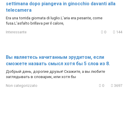
settimana dopo piangeva in ginocchio davanti alla
telecamera
Era una torrida giornata di luglio.L’aria era pesante, come
fusa.L’asfalto brillava per il calore,
Interessante
0
144
Вы являетесь начитанным эрудитом, если
сможете назвать смысл хотя бы 5 слов из 8.
Добрый день, дорогие друзья! Скажите, а вы любите
заглядывать в словарик, или хотя бы
Non categorizzato
0
3697