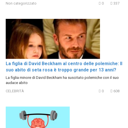
Non categorizzato
0
337
La figlia di David Beckham al centro delle polemiche: Il
suo abito di seta rosa è troppo grande per 13 anni?
La figlia minore di David Beckham ha suscitato polemiche con il suo
audace abito
CELEBRITÀ
0
608