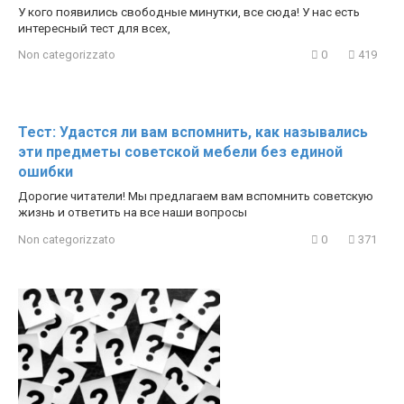
У кого появились свободные минутки, все сюда! У нас есть
интересный тест для всех,
Non categorizzato
0
419
Тест: Удастся ли вам вспомнить, как назывались
эти предметы советской мебели без единой
ошибки
Дорогие читатели! Мы предлагаем вам вспомнить советскую
жизнь и ответить на все наши вопросы
Non categorizzato
0
371