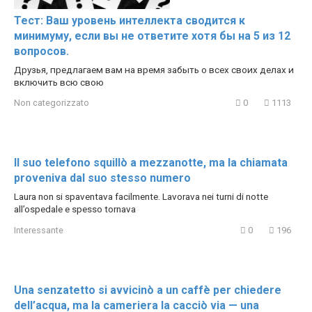
Тест: Ваш уровень интеллекта сводится к
минимуму, если вы не ответите хотя бы на 5 из 12
вопросов.
Друзья, предлагаем вам на время забыть о всех своих делах и
включить всю свою
Non categorizzato
0
1113
Il suo telefono squillò a mezzanotte, ma la chiamata
proveniva dal suo stesso numero
Laura non si spaventava facilmente. Lavorava nei turni di notte
all’ospedale e spesso tornava
Interessante
0
196
Una senzatetto si avvicinò a un caffè per chiedere
dell’acqua, ma la cameriera la cacciò via — una