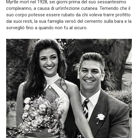
Myrtle morì nel 1928, sei giorni prima del suo sessantesimo
compleanno, a causa di un’infezione cutanea. Temendo che il
suo corpo potesse essere rubato da chi voleva trarre profitto
dai suoi resti, la sua famiglia versò del cemento sulla bara e la
sorvegliò fino a quando non fu al sicuro.