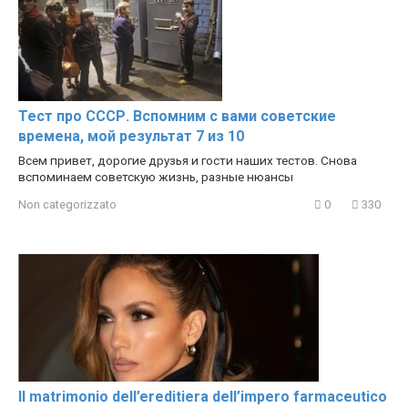
Тест про СССР. Вспомним с вами советские
времена, мой результат 7 из 10
Всем привет, дорогие друзья и гости наших тестов. Снова
вспоминаем советскую жизнь, разные нюансы
Non categorizzato
0
330
Il matrimonio dell’ereditiera dell’impero farmaceutico