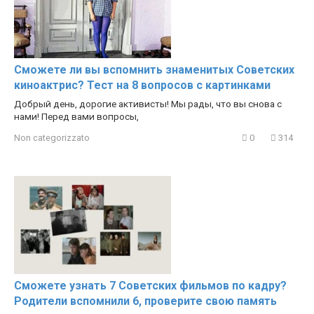
Сможете ли вы вспомнить знаменитых Советских
киноактрис? Тест на 8 вопросов с картинками
Добрый день, дорогие активисты! Мы рады, что вы снова с
нами! Перед вами вопросы,
Non categorizzato
0
314
Сможете узнать 7 Советских фильмов по кадру?
Родители вспомнили 6, проверите свою память