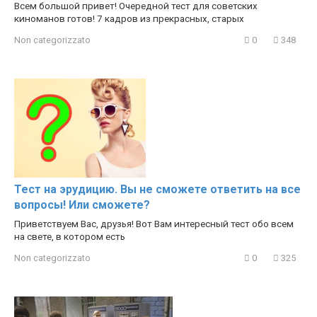
Всем большой привет! Очередной тест для советских
киноманов готов! 7 кадров из прекрасных, старых
Non categorizzato
0
348
Тест на эрудицию. Вы не сможете ответить на все
вопросы! Или сможете?
Приветствуем Вас, друзья! Вот Вам интересный тест обо всем
на свете, в котором есть
Non categorizzato
0
325