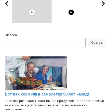
15:40
00:54
Ricerca
Trying BOLLYWOOD
Shocking illusion - Pretty
Celebrities REAL MAKEUP
celebrities turn ugly!
Ricerca
Hacks
Вот как кормили в самолетах 50 лет назад!
Если вас разочаровывает выбор продуктов, предоставляемых
вам во время длительных перелетов, вы, возможно,
пожелаете