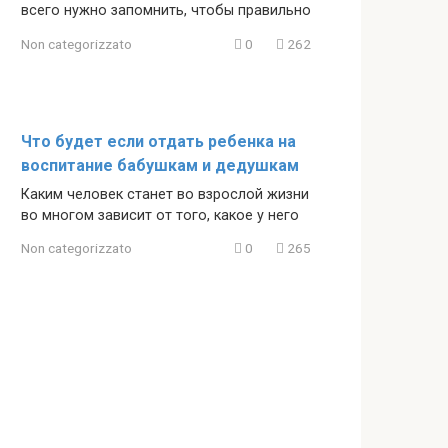
всего нужно запомнить, чтобы правильно
Non categorizzato
0
262
Что будет если отдать ребенка на
воспитание бабушкам и дедушкам
Каким человек станет во взрослой жизни
во многом зависит от того, какое у него
Non categorizzato
0
265