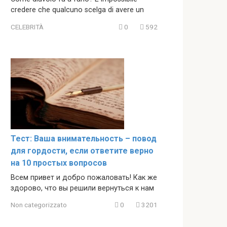
credere che qualcuno scelga di avere un
CELEBRITÀ
0
592
Тест: Ваша внимательность – повод
для гордости, если ответите верно
на 10 простых вопросов
Всем привет и добро пожаловать! Как же
здорово, что вы решили вернуться к нам
Non categorizzato
0
3201