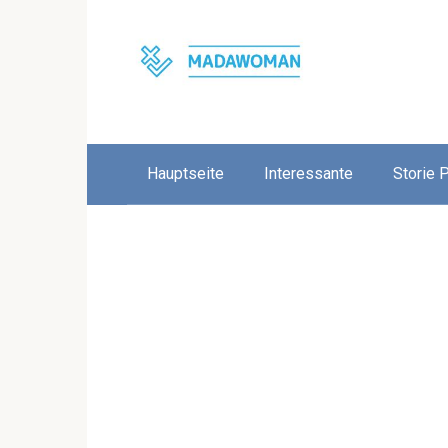
Skip
to
content
Hauptseite
Interessante
Storie 