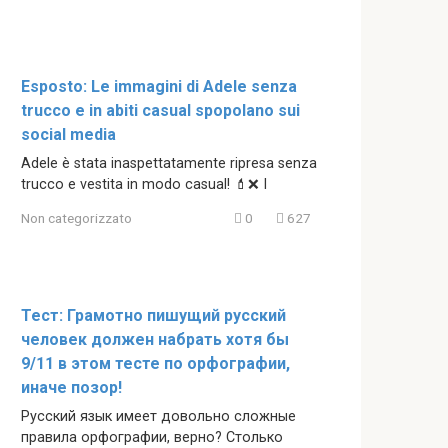
Esposto: Le immagini di Adele senza
trucco e in abiti casual spopolano sui
social media
Adele è stata inaspettatamente ripresa senza
trucco e vestita in modo casual! 💄❌ I
Non categorizzato
0
627
Тест: Грамотно пишущий русский
человек должен набрать хотя бы
9/11 в этом тесте по орфографии,
иначе позор!
Русский язык имеет довольно сложные
правила орфографии, верно? Столько