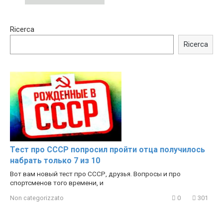
00:54
15:40
Ricerca
Shocking illusion - Pretty
Trying BOLLYWOOD
celebrities turn ugly!
Celebrities REAL MAKEUP
Ricerca
Hacks
Тест про СССР попросил пройти отца получилось
набрать только 7 из 10
Вот вам новый тест про СССР, друзья. Вопросы и про
спортсменов того времени, и
Non categorizzato
0
301