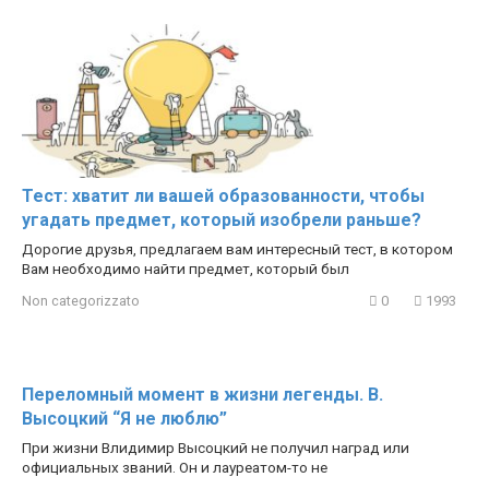
Тест: хватит ли вашей образованности, чтобы
угадать предмет, который изобрели раньше?
Дорогие друзья, предлагаем вам интересный тест, в котором
Вам необходимо найти предмет, который был
Non categorizzato
0
1993
Переломный момент в жизни легенды. В.
Высоцкий “Я не люблю”
При жизни Влидимир Высоцкий не получил наград или
официальных званий. Он и лауреатом-то не