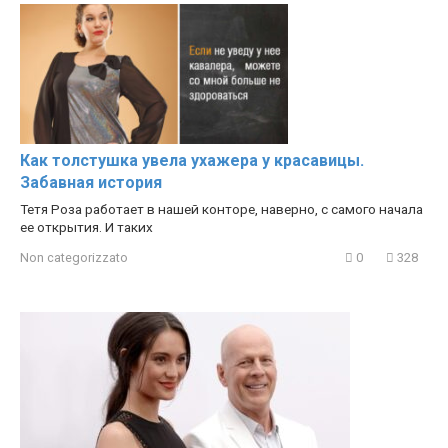
Как толстушка увела ухажера у красавицы.
Забавная история
Тетя Роза работает в нашей конторе, наверно, с самого начала
ее открытия. И таких
Non categorizzato
0
328