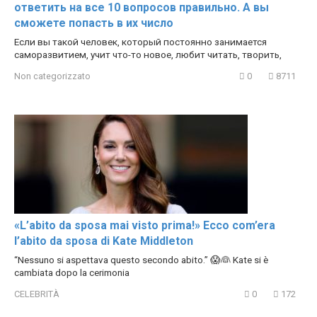
ответить на все 10 вопросов правильно. А вы
сможете попасть в их число
Если вы такой человек, который постоянно занимается
саморазвитием, учит что-то новое, любит читать, творить,
Non categorizzato
0
8711
«L’abito da sposa mai visto prima!» Ecco com’era
l’abito da sposa di Kate Middleton
“Nessuno si aspettava questo secondo abito.” 😱👰 Kate si è
cambiata dopo la cerimonia
CELEBRITÀ
0
172