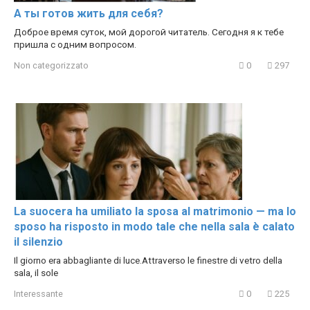
А ты готов жить для себя?
Доброе время суток, мой дорогой читатель. Сегодня я к тебе
пришла с одним вопросом.
Non categorizzato
0
297
La suocera ha umiliato la sposa al matrimonio — ma lo
sposo ha risposto in modo tale che nella sala è calato
il silenzio
Il giorno era abbagliante di luce.Attraverso le finestre di vetro della
sala, il sole
Interessante
0
225