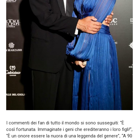
I commenti dei fan di tutto il mondo si sono susseguiti: “È
così fortunata. Immaginate i geni che erediteranno i loro figli!”,
“È un onore essere la nuora di una leggenda del genere”, “A 90