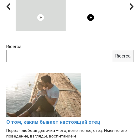
00:54
15:40
Ricerca
Shocking illusion - Pretty
Trying BOLLYWOOD
celebrities turn ugly!
Celebrities REAL MAKEUP
Ricerca
Hacks
О том, каким бывает настоящий отец
Первая любовь девочки – это, конечно же, отец. Именно его
поведение, взгляды, воспитание и