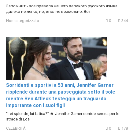
Запомнить все правила нашего великого русского языка
далеко не легко, но, вполне возможно. Вот
Non categorizzato
0
344
Sorridenti e sportivi a 53 anni, Jennifer Garner
risplende durante una passeggiata sotto il sole
mentre Ben Affleck festeggia un traguardo
importante con i suoi figli
“Lei splende, lui fatica?” 🔥 Jennifer Garner sorride serena per le
strade di Los
CELEBRITÀ
0
178