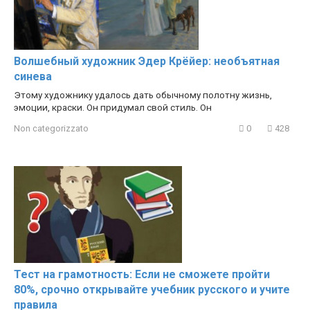
Волшебный художник Эдер Крёйер: необъятная
синева
Этому художнику удалось дать обычному полотну жизнь,
эмоции, краски. Он придумал свой стиль. Он
Non categorizzato
0
428
Тест на грамотность: Если не сможете пройти
80%, срочно открывайте учебник русского и учите
правила