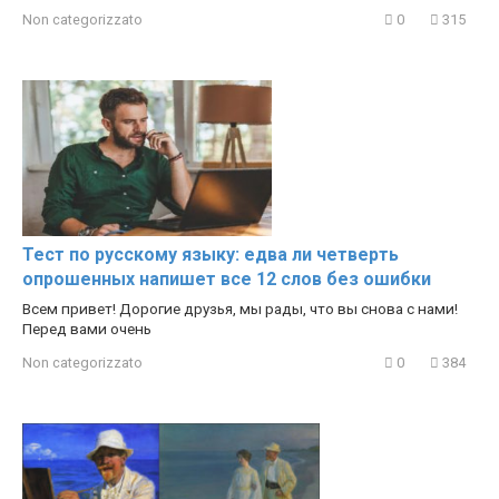
Non categorizzato
0
315
Тест по русскому языку: едва ли четверть
опрошенных напишет все 12 слов без ошибки
Всем привет! Дорогие друзья, мы рады, что вы снова с нами!
Перед вами очень
Non categorizzato
0
384