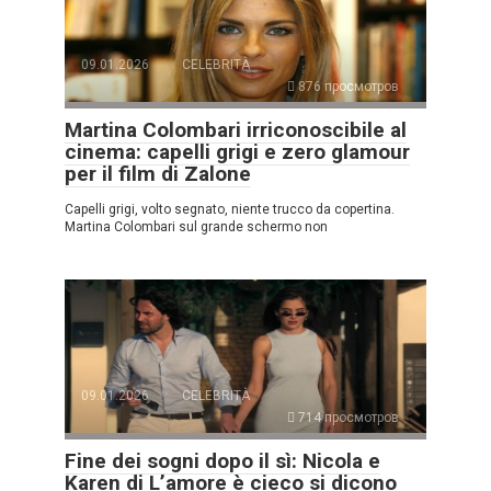
09.01.2026
CELEBRITÀ
876 просмотров
Martina Colombari irriconoscibile al
cinema: capelli grigi e zero glamour
per il film di Zalone
Capelli grigi, volto segnato, niente trucco da copertina.
Martina Colombari sul grande schermo non
09.01.2026
CELEBRITÀ
714 просмотров
Fine dei sogni dopo il sì: Nicola e
Karen di L’amore è cieco si dicono