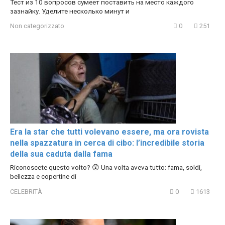
Тест из 10 вопросов сумеет поставить на место каждого
зазнайку. Уделите несколько минут и
Non categorizzato
0
251
Era la star che tutti volevano essere, ma ora rovista
nella spazzatura in cerca di cibo: l’incredibile storia
della sua caduta dalla fama
Riconoscete questo volto? 😲 Una volta aveva tutto: fama, soldi,
bellezza e copertine di
CELEBRITÀ
0
1613