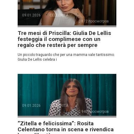
09.01.2026
CELEBRITÀ
872 просмотров
Tre mesi di Priscilla: Giulia De Lellis
festeggia il complimese con un
regalo che resterà per sempre
Un piccolo traguardo che per una mamma vale tantissimo.
Giulia De Lellis celebra i
09.01.2026
CELEBRITÀ
940 просмотров
“Zitella e felicissima”: Rosita
Celentano torna in scena e rivendica