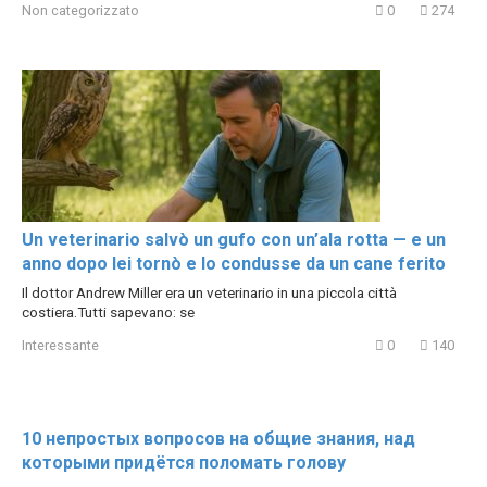
Non categorizzato
0
274
Un veterinario salvò un gufo con un’ala rotta — e un
anno dopo lei tornò e lo condusse da un cane ferito
Il dottor Andrew Miller era un veterinario in una piccola città
costiera.Tutti sapevano: se
Interessante
0
140
10 непростых вопросов на общие знания, над
которыми придётся поломать голову