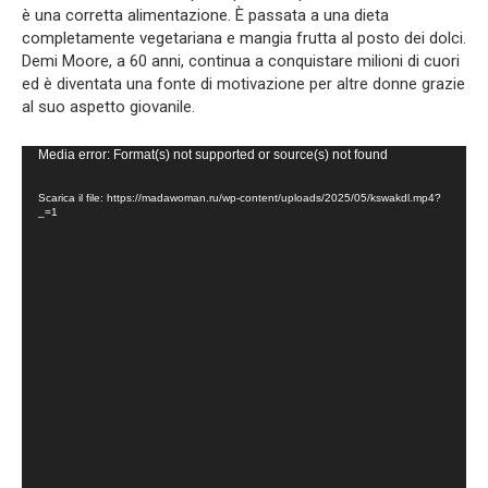
è una corretta alimentazione. È passata a una dieta
completamente vegetariana e mangia frutta al posto dei dolci.
Demi Moore, a 60 anni, continua a conquistare milioni di cuori
ed è diventata una fonte di motivazione per altre donne grazie
al suo aspetto giovanile.
Video
Media error: Format(s) not supported or source(s) not found
Player
Scarica il file: https://madawoman.ru/wp-content/uploads/2025/05/kswakdl.mp4?
_=1