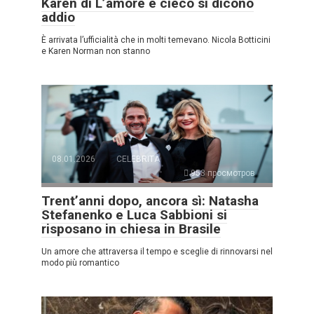
Karen di L’amore è cieco si dicono
addio
È arrivata l’ufficialità che in molti temevano. Nicola Botticini
e Karen Norman non stanno
08.01.2026
CELEBRITÀ
953 просмотров
Trent’anni dopo, ancora sì: Natasha
Stefanenko e Luca Sabbioni si
risposano in chiesa in Brasile
Un amore che attraversa il tempo e sceglie di rinnovarsi nel
modo più romantico