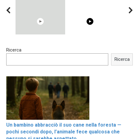
15:40
00:54
Ricerca
Trying BOLLYWOOD
Shocking illusion - Pretty
Celebrities REAL MAKEUP
celebrities turn ugly!
Ricerca
Hacks
Un bambino abbracciò il suo cane nella foresta —
pochi secondi dopo, l’animale fece qualcosa che
nessuno si sarebbe aspettato