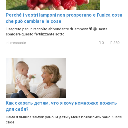
Perché i vostri lamponi non prosperano e l’unica cosa
che può cambiare le cose
Il segreto per un raccolto abbondante di lamponi! 💖🤤 Basta
spargere questo fertilizzante sotto
Interessante
0
289
Как сказать детям, что я хочу немножко пожить
для себя?
Сама я вышла замуж рано. И дети у меня появились рано. Я всё
своё