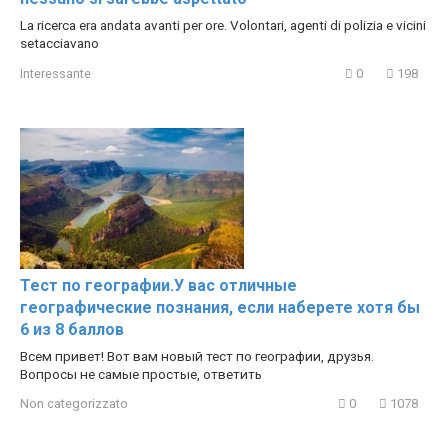
La ricerca era andata avanti per ore. Volontari, agenti di polizia e vicini
setacciavano
Interessante
0
198
Тест по географии.У вас отличные
географические познания, если наберете хотя бы
6 из 8 баллов
Всем привет! Вот вам новый тест по географии, друзья.
Вопросы не самые простые, ответить
Non categorizzato
0
1078