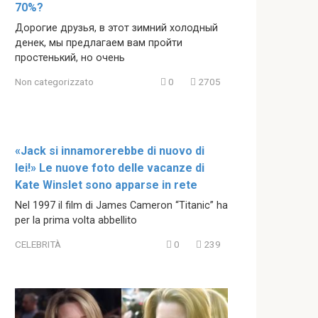
70%?
Дорогие друзья, в этот зимний холодный
денек, мы предлагаем вам пройти
простенький, но очень
Non categorizzato
0
2705
«Jack si innamorerebbe di nuovo di
lei!» Le nuove foto delle vacanze di
Kate Winslet sono apparse in rete
Nel 1997 il film di James Cameron “Titanic” ha
per la prima volta abbellito
CELEBRITÀ
0
239