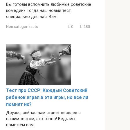
Вы готовы вспомнить любимые советские
комедии? Тогда наш новый тест
специально для вас! Вам
Non categorizzato
0
285
Тест про СССР: Каждый Советский
ребенок играл в эти игры, но все ли
помнят их?
Друзья, сейчас вам станет веселее с
нашим тестом, это точно! Ведь мы
поможем вам