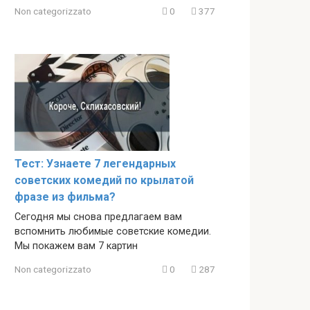
Non categorizzato
0
377
Тест: Узнаете 7 легендарных
советских комедий по крылатой
фразе из фильма?
Сегодня мы снова предлагаем вам
вспомнить любимые советские комедии.
Мы покажем вам 7 картин
Non categorizzato
0
287