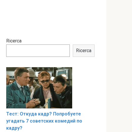
Ricerca
Ricerca
Тест: Откуда кадр? Попробуете
угадать 7 советских комедий по
кадру?