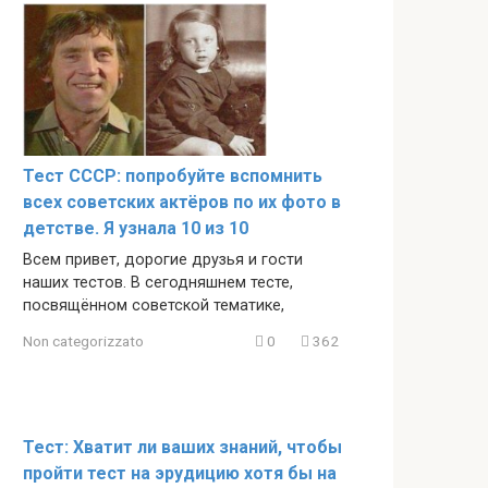
Тест СССР: попробуйте вспомнить
всех советских актёров по их фото в
детстве. Я узнала 10 из 10
Всем привет, дорогие друзья и гости
наших тестов. В сегодняшнем тесте,
посвящённом советской тематике,
Non categorizzato
0
362
Тест: Хватит ли ваших знаний, чтобы
пройти тест на эрудицию хотя бы на