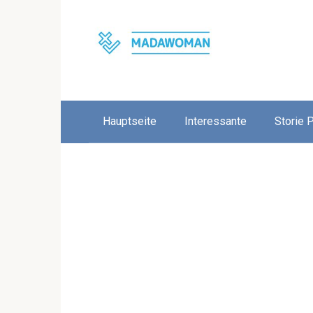
Skip
to
content
Hauptseite
Interessante
Storie 