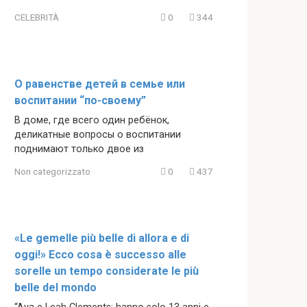
CELEBRITÀ
0
344
О равенстве детей в семье или
воспитании “по-своему”
В доме, где всего один ребёнок,
деликатные вопросы о воспитании
поднимают только двое из
Non categorizzato
0
437
«Le gemelle più belle di allora e di
oggi!» Ecco cosa è successo alle
sorelle un tempo considerate le più
belle del mondo