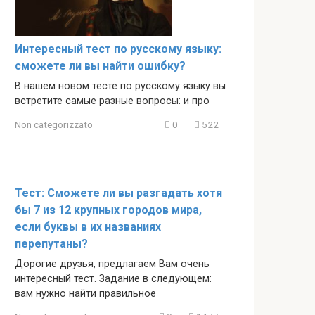
Интересный тест по русскому языку:
сможете ли вы найти ошибку?
В нашем новом тесте по русскому языку вы
встретите самые разные вопросы: и про
Non categorizzato
0
522
Тест: Сможете ли вы разгадать хотя
бы 7 из 12 крупных городов мира,
если буквы в их названиях
перепутаны?
Дорогие друзья, предлагаем Вам очень
интересный тест. Задание в следующем:
вам нужно найти правильное