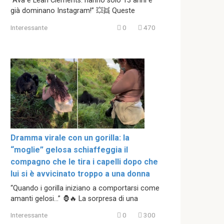
“Ava e Leah Clements: hanno solo 13 anni e
già dominano Instagram!” 💥👯 Queste
Interessante
0
470
Dramma virale con un gorilla: la
“moglie” gelosa schiaffeggia il
compagno che le tira i capelli dopo che
lui si è avvicinato troppo a una donna
“Quando i gorilla iniziano a comportarsi come
amanti gelosi…” 🦍🔥 La sorpresa di una
Interessante
0
300