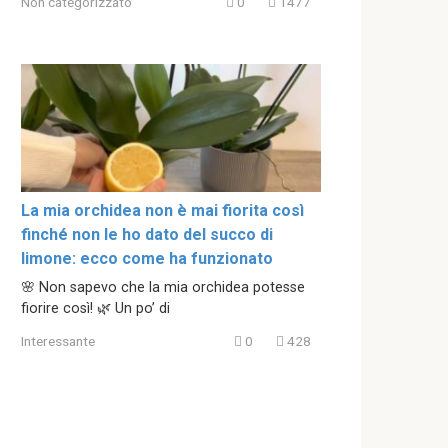
Non categorizzato
0
1477
La mia orchidea non è mai fiorita così
finché non le ho dato del succo di
limone: ecco come ha funzionato
🌸 Non sapevo che la mia orchidea potesse
fiorire così! 🌿 Un po’ di
Interessante
0
428