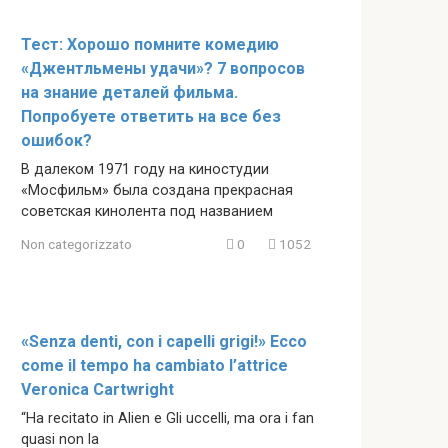
Тест: Хорошо помните комедию
«Джентльмены удачи»? 7 вопросов
на знание деталей фильма.
Попробуете ответить на все без
ошибок?
В далеком 1971 году на киностудии
«Мосфильм» была создана прекрасная
советская кинолента под названием
Non categorizzato
0
1052
«Senza denti, con i capelli grigi!» Ecco
come il tempo ha cambiato l’attrice
Veronica Cartwright
“Ha recitato in Alien e Gli uccelli, ma ora i fan
quasi non la