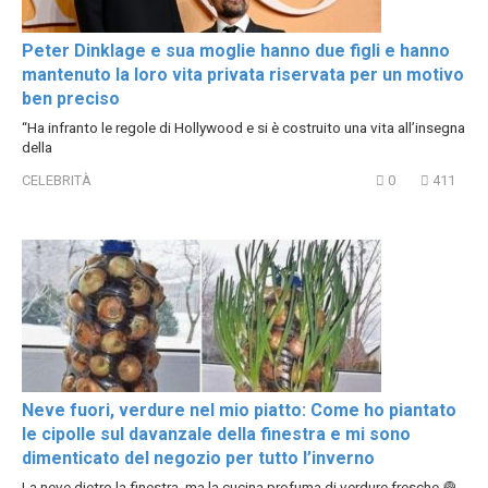
Peter Dinklage e sua moglie hanno due figli e hanno
mantenuto la loro vita privata riservata per un motivo
ben preciso
“Ha infranto le regole di Hollywood e si è costruito una vita all’insegna
della
CELEBRITÀ
0
411
Neve fuori, verdure nel mio piatto: Come ho piantato
le cipolle sul davanzale della finestra e mi sono
dimenticato del negozio per tutto l’inverno
La neve dietro la finestra, ma la cucina profuma di verdure fresche 🧅