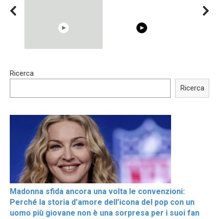
00:54
15:40
Ricerca
Shocking illusion - Pretty
Trying BOLLYWOOD
celebrities turn ugly!
Celebrities REAL MAKEUP
Ricerca
Hacks
Madonna sfida ancora una volta le convenzioni:
Perché la storia d’amore dell’icona del pop con un
uomo più giovane non è una sorpresa per i suoi fan