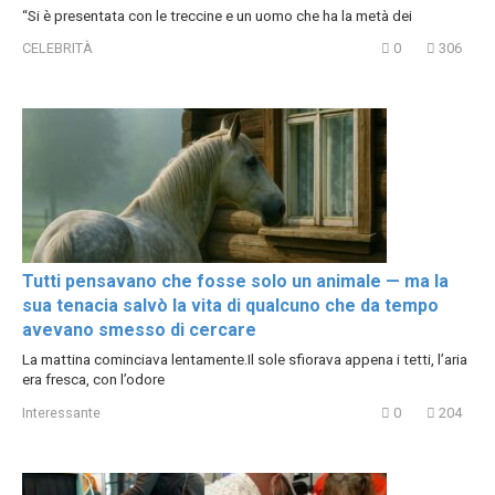
“Si è presentata con le treccine e un uomo che ha la metà dei
CELEBRITÀ
0
306
Tutti pensavano che fosse solo un animale — ma la
sua tenacia salvò la vita di qualcuno che da tempo
avevano smesso di cercare
La mattina cominciava lentamente.Il sole sfiorava appena i tetti, l’aria
era fresca, con l’odore
Interessante
0
204