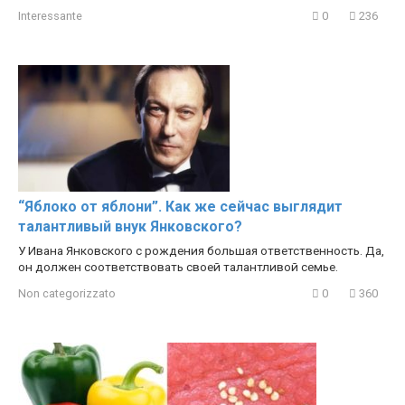
Interessante
0
236
“Яблоко от яблони”. Как же сейчас выглядит
талантливый внук Янковского?
У Ивана Янковского с рождения большая ответственность. Да,
он должен соответствовать своей талантливой семье.
Non categorizzato
0
360