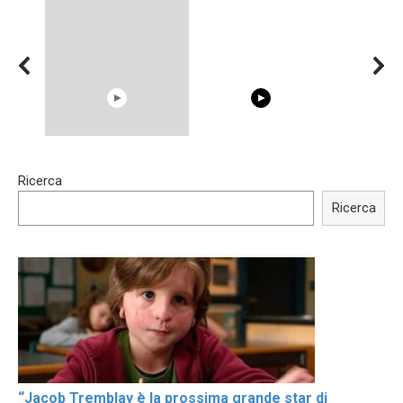
15:40
00:54
Ricerca
Trying BOLLYWOOD
Shocking illusion - Pretty
Celebrities REAL MAKEUP
celebrities turn ugly!
Ricerca
Hacks
“Jacob Tremblay è la prossima grande star di