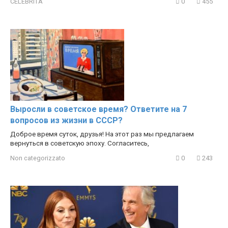
CELEBRITÀ
0
455
Выросли в советское время? Ответите на 7
вопросов из жизни в СССР?
Доброе время суток, друзья! На этот раз мы предлагаем
вернуться в советскую эпоху. Согласитесь,
Non categorizzato
0
243