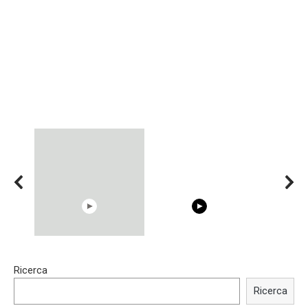
15:40
00:54
Ricerca
Trying BOLLYWOOD
Shocking illusion - Pretty
Celebrities REAL MAKEUP
celebrities turn ugly!
Ricerca
Hacks