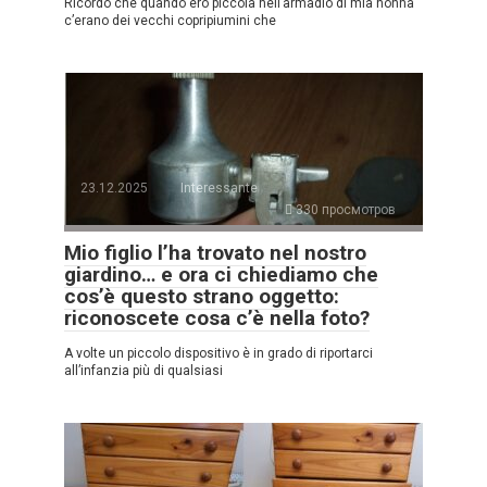
Ricordo che quando ero piccola nell’armadio di mia nonna
c’erano dei vecchi copripiumini che
23.12.2025
Interessante
330 просмотров
Mio figlio l’ha trovato nel nostro
giardino… e ora ci chiediamo che
cos’è questo strano oggetto:
riconoscete cosa c’è nella foto?
A volte un piccolo dispositivo è in grado di riportarci
all’infanzia più di qualsiasi