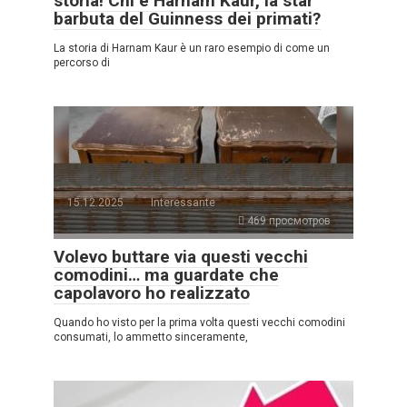
storia! Chi è Harnam Kaur, la star
barbuta del Guinness dei primati?
La storia di Harnam Kaur è un raro esempio di come un
percorso di
15.12.2025
Interessante
469 просмотров
Volevo buttare via questi vecchi
comodini… ma guardate che
capolavoro ho realizzato
Quando ho visto per la prima volta questi vecchi comodini
consumati, lo ammetto sinceramente,