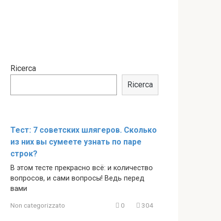
Ricerca
Ricerca
Тест: 7 советских шлягеров. Сколько
из них вы сумеете узнать по паре
строк?
В этом тесте прекрасно всё: и количество
вопросов, и сами вопросы! Ведь перед
вами
Non categorizzato
0
304