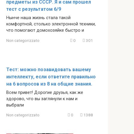
предметы из СССР. Я и сам прошел
тест с результатом 6/9
Нынче наша жизнь стала такой
комфортной, столько электронной техники,
что помогают домохозяйке быстро и
Non categorizzato
0
301
Тест: можно позавидовать вашему
интеллекту, если ответите правильно
на 6 вопросов из 8 на общие знания.
Всем привет! Дорогие друзья, как же
здорово, что вы заглянули к нам и
выбрали
Non categorizzato
0
1388