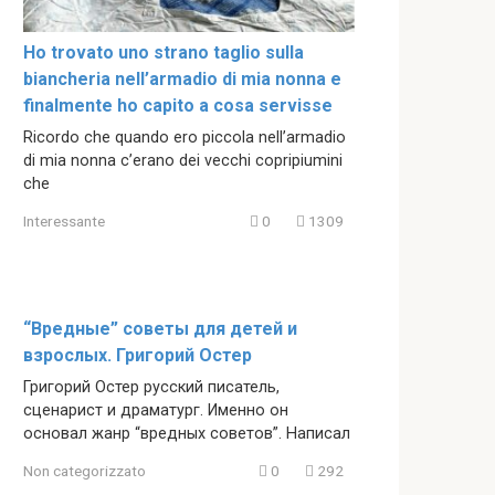
Ho trovato uno strano taglio sulla
biancheria nell’armadio di mia nonna e
finalmente ho capito a cosa servisse
Ricordo che quando ero piccola nell’armadio
di mia nonna c’erano dei vecchi copripiumini
che
Interessante
0
1309
“Вредные” советы для детей и
взрослых. Григорий Остер
Григорий Остер русский писатель,
сценарист и драматург. Именно он
основал жанр “вредных советов”. Написал
Non categorizzato
0
292