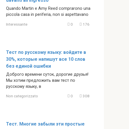
davanti all’ingresso
Quando Martin e Amy Reed comprarono una
piccola casa in periferia, non si aspettavano
Interessante
0
176
Тест по русскому языку: войдите в
30%, которые напишут все 10 слов
без единой ошибки
Доброго времени суток, дорогие друзья!
Мы хотим предложить вам тест по
русскому языку, в
Non categorizzato
0
308
Тест. Многие забыли эти простые