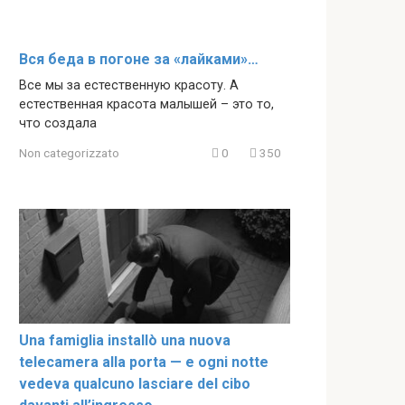
Вся беда в погоне за «лайками»…
Все мы за естественную красоту. А
естественная красота малышей – это то,
что создала
Non categorizzato
0
350
Una famiglia installò una nuova
telecamera alla porta — e ogni notte
vedeva qualcuno lasciare del cibo