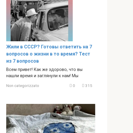
Жили в СССР? Готовы ответить на 7
вопросов о жизни в то время? Тест
из 7 вопросов
Всем привет! Как же здорово, что вы
нашли время и заглянули к нам! Мы
Non categorizzato
0
315