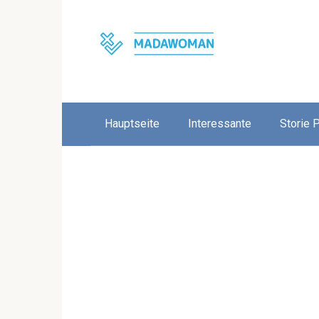
Skip
to
content
Hauptseite
Interessante
Storie 