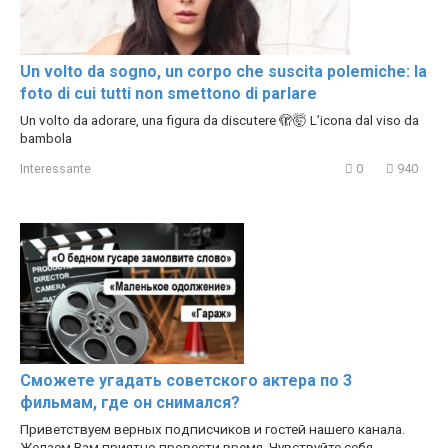
Un volto da sogno, un corpo che suscita polemiche: la
foto di cui tutti non smettono di parlare
Un volto da adorare, una figura da discutere 🫣🤯 L’icona dal viso da
bambola
Interessante
0
940
Сможете угадать советского актера по 3
фильмам, где он снимался?
Приветствуем верных подписчиков и гостей нашего канала.
Желаем Вам приятно провести время. Чувствуйте себя,