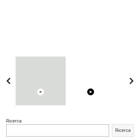
00:54
15:40
Ricerca
Shocking illusion - Pretty
Trying BOLLYWOOD
celebrities turn ugly!
Celebrities REAL MAKEUP
Ricerca
Hacks