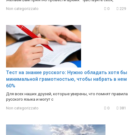
Non categorizzato
0
229
Тест на знание русского: Нужно обладать хотя бы
минимальной грамотностью, чтобы набрать в нем
60%
Для всех наших друзей, которые уверены, что помнят правила
русского языка и могут с
Non categorizzato
0
381