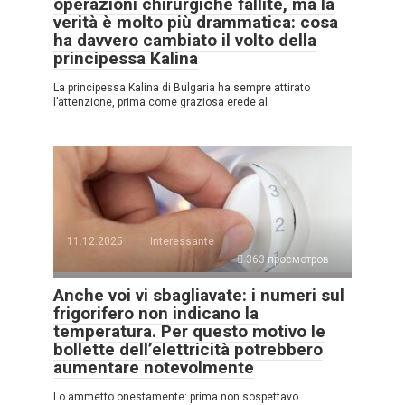
operazioni chirurgiche fallite, ma la
verità è molto più drammatica: cosa
ha davvero cambiato il volto della
principessa Kalina
La principessa Kalina di Bulgaria ha sempre attirato
l’attenzione, prima come graziosa erede al
11.12.2025
Interessante
363 просмотров
Anche voi vi sbagliavate: i numeri sul
frigorifero non indicano la
temperatura. Per questo motivo le
bollette dell’elettricità potrebbero
aumentare notevolmente
Lo ammetto onestamente: prima non sospettavo