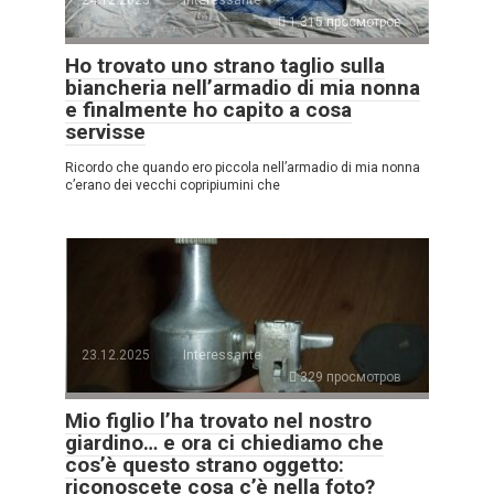
24.12.2025
Interessante
1.315 просмотров
Ho trovato uno strano taglio sulla
biancheria nell’armadio di mia nonna
e finalmente ho capito a cosa
servisse
Ricordo che quando ero piccola nell’armadio di mia nonna
c’erano dei vecchi copripiumini che
23.12.2025
Interessante
329 просмотров
Mio figlio l’ha trovato nel nostro
giardino… e ora ci chiediamo che
cos’è questo strano oggetto:
riconoscete cosa c’è nella foto?