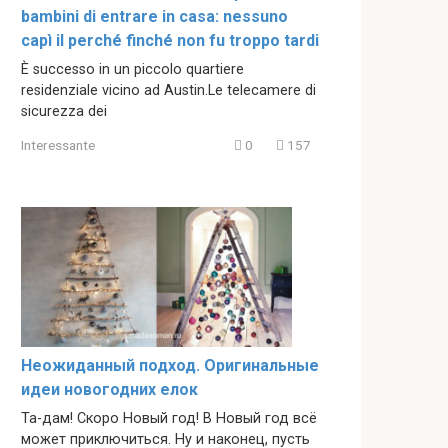
bambini di entrare in casa: nessuno
capì il perché finché non fu troppo tardi
È successo in un piccolo quartiere
residenziale vicino ad Austin.Le telecamere di
sicurezza dei
Interessante
0
157
Неожиданный подход. Оригинальные
идеи новогодних елок
Та-дам! Скоро Новый год! В Новый год всё
может приключиться. Ну и наконец, пусть