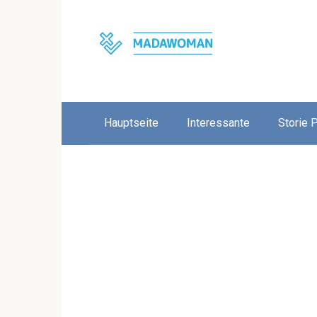
Skip
to
content
Hauptseite
Interessante
Storie 