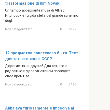
trasformazione di Kim Novak
Un tempo abbagliante musa di Alfred
Hitchcock e fulgida stella del grande schermo
degli
Non categorizzato
0
372
12 предметов советского быта. Тест
для тех, кто жил в СССР
Дорогие наши друзья! Для тех, кто с
радостью и удовольствием проводит
свое время за
Non categorizzato
0
480
Abbaiava furiosamente e impediva ai