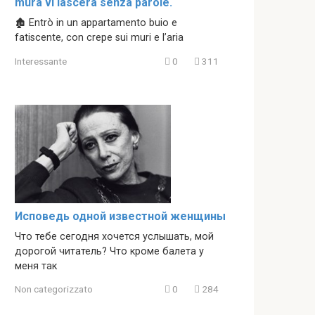
mura vi lascerà senza parole.
🏚 Entrò in un appartamento buio e
fatiscente, con crepe sui muri e l’aria
Interessante
0
311
Исповедь одной известной женщины
Что тебе сегодня хочется услышать, мой
дорогой читатель? Что кроме балета у
меня так
Non categorizzato
0
284