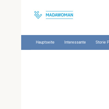
Skip
to
content
Hauptseite
Interessante
Storie 