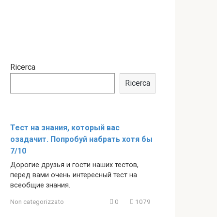
Ricerca
Ricerca
Тест на знания, который вас
озадачит. Попробуй набрать хотя бы
7/10
Дорогие друзья и гости наших тестов,
перед вами очень интересный тест на
всеобщие знания.
Non categorizzato
0
1079