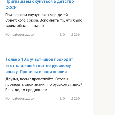
Приглашаем окунуться в детство
СССР
Приглашаем окунуться в мир детей
Советского союза. Вспомнить то, что было
таким обыденным, но
Non categorizzato
0
266
Только 10% участников проходят
этот сложный тест по русскому
языку. Проверьте свои знания
Друзья, всем здравствуйте! Готовы
проверить свои знания по русскому языку?
Если да, то предлагаем
Non categorizzato
0
260