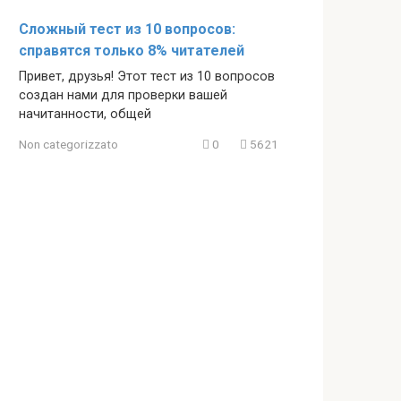
Сложный тест из 10 вопросов:
справятся только 8% читателей
Привет, друзья! Этот тест из 10 вопросов
создан нами для проверки вашей
начитанности, общей
Non categorizzato
0
5621