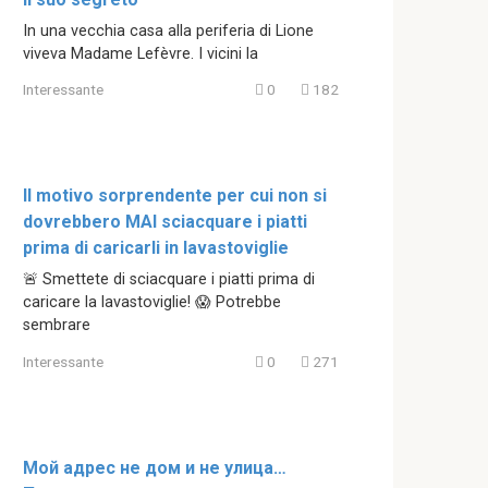
In una vecchia casa alla periferia di Lione
viveva Madame Lefèvre. I vicini la
Interessante
0
182
Il motivo sorprendente per cui non si
dovrebbero MAI sciacquare i piatti
prima di caricarli in lavastoviglie
🚨 Smettete di sciacquare i piatti prima di
caricare la lavastoviglie! 😱 Potrebbe
sembrare
Interessante
0
271
Мой адрес не дом и не улица…