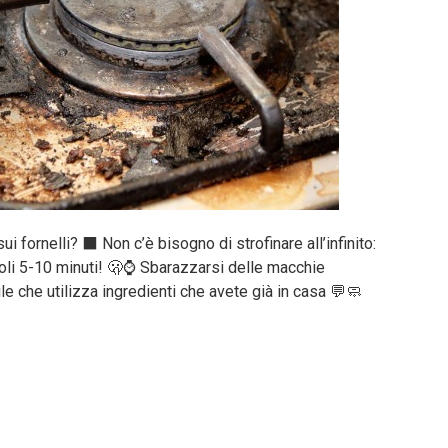
i fornelli? ⬛️ Non c’è bisogno di strofinare all’infinito:
 soli 5-10 minuti! 🫢⌚️ Sbarazzarsi delle macchie
e che utilizza ingredienti che avete già in casa 💬🧼