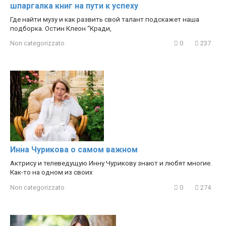
шпаргалка книг на пути к успеху
Где найти музу и как развить свой талант подскажет наша
подборка. Остин Клеон “Кради,
Non categorizzato
0
237
Инна Чурикова о самом важном
Актрису и телеведущую Инну Чурикову знают и любят многие.
Как-то на одном из своих
Non categorizzato
0
274