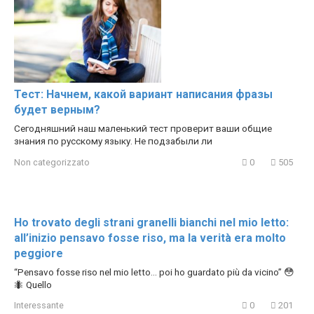
Тест: Начнем, какой вариант написания фразы
будет верным?
Сегодняшний наш маленький тест проверит ваши общие
знания по русскому языку. Не подзабыли ли
Non categorizzato
0
505
Ho trovato degli strani granelli bianchi nel mio letto:
all’inizio pensavo fosse riso, ma la verità era molto
peggiore
“Pensavo fosse riso nel mio letto… poi ho guardato più da vicino” 😳
🐜 Quello
Interessante
0
201