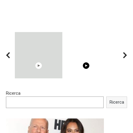
00:54
15:40
Ricerca
Shocking illusion - Pretty
Trying BOLLYWOOD
celebrities turn ugly!
Celebrities REAL MAKEUP
Ricerca
Hacks