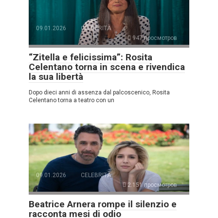
09.01.2026
CELEBRITÀ
947 просмотров
“Zitella e felicissima”: Rosita
Celentano torna in scena e rivendica
la sua libertà
Dopo dieci anni di assenza dal palcoscenico, Rosita
Celentano torna a teatro con un
09.01.2026
CELEBRITÀ
2.151 просмотров
Beatrice Arnera rompe il silenzio e
racconta mesi di odio