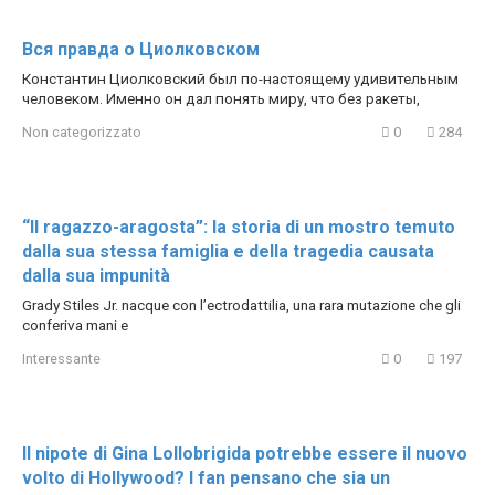
Вся правда о Циолковском
Константин Циолковский был по-настоящему удивительным
человеком. Именно он дал понять миру, что без ракеты,
Non categorizzato
0
284
“Il ragazzo-aragosta”: la storia di un mostro temuto
dalla sua stessa famiglia e della tragedia causata
dalla sua impunità
Grady Stiles Jr. nacque con l’ectrodattilia, una rara mutazione che gli
conferiva mani e
Interessante
0
197
Il nipote di Gina Lollobrigida potrebbe essere il nuovo
volto di Hollywood? I fan pensano che sia un