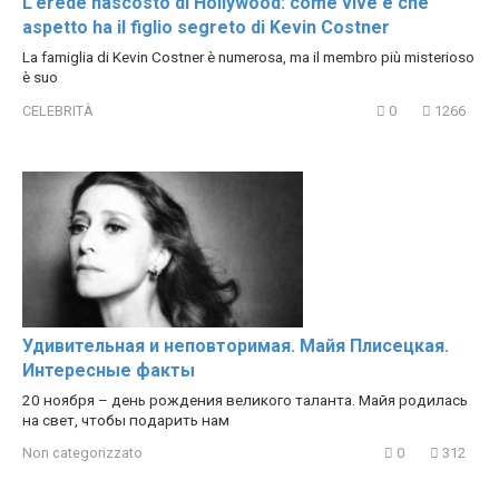
L’erede nascosto di Hollywood: come vive e che
aspetto ha il figlio segreto di Kevin Costner
La famiglia di Kevin Costner è numerosa, ma il membro più misterioso
è suo
CELEBRITÀ
0
1266
Удивительная и неповторимая. Майя Плисецкая.
Интересные факты
20 ноября – день рождения великого таланта. Майя родилась
на свет, чтобы подарить нам
Non categorizzato
0
312