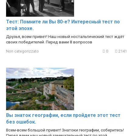
Тест: Помните ли Вы 80-е? Интересный тест по
этой эпохе.
Друзья, всем привет! Наш новый ностальгический тест ждёт
своих победителей. Перед вами 8 вопросов
Non categorizzato
0
2141
Вы знаток географии, если пройдете этот тест
без ошибок.
Всем-всем большой привет! Знатоки географии, соберитесь!
Перед вами наш новый замечательный тест по этой