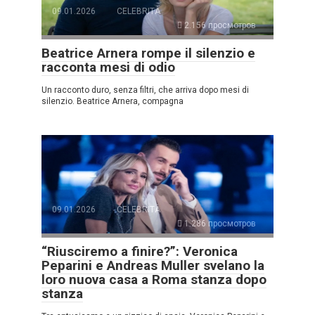
09.01.2026
CELEBRITÀ
2.156 просмотров
Beatrice Arnera rompe il silenzio e
racconta mesi di odio
Un racconto duro, senza filtri, che arriva dopo mesi di
silenzio. Beatrice Arnera, compagna
09.01.2026
CELEBRITÀ
1.286 просмотров
“Riusciremo a finire?”: Veronica
Peparini e Andreas Muller svelano la
loro nuova casa a Roma stanza dopo
stanza