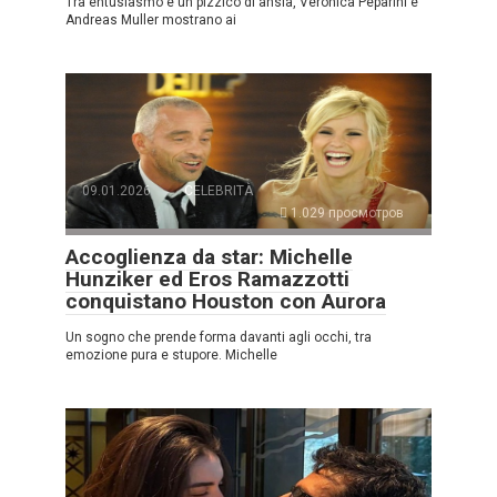
Tra entusiasmo e un pizzico di ansia, Veronica Peparini e
Andreas Muller mostrano ai
09.01.2026
CELEBRITÀ
1.029 просмотров
Accoglienza da star: Michelle
Hunziker ed Eros Ramazzotti
conquistano Houston con Aurora
Un sogno che prende forma davanti agli occhi, tra
emozione pura e stupore. Michelle