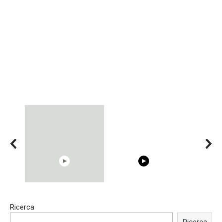
00:54
15:40
Ricerca
Shocking illusion - Pretty
Trying BOLLYWOOD
celebrities turn ugly!
Celebrities REAL MAKEUP
Ricerca