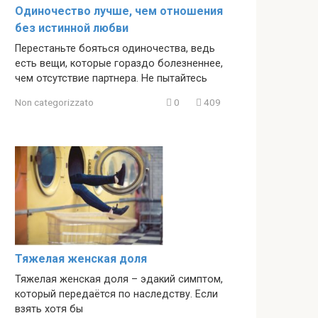
Одиночество лучше, чем отношения
без истинной любви
Перестаньте бояться одиночества, ведь
есть вещи, которые гораздо болезненнее,
чем отсутствие партнера. Не пытайтесь
Non categorizzato
0
409
Тяжелая женская доля
Тяжелая женская доля – эдакий симптом,
который передаётся по наследству. Если
взять хотя бы