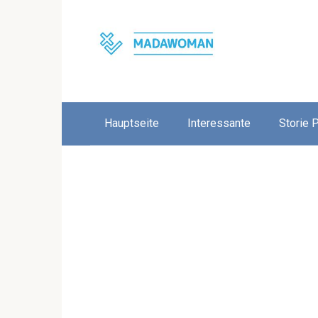
Skip
to
content
Hauptseite
Interessante
Storie 