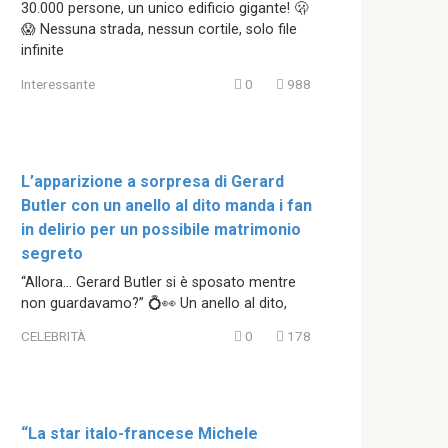
30.000 persone, un unico edificio gigante! 🫢
😱 Nessuna strada, nessun cortile, solo file
infinite
Interessante
0
988
L’apparizione a sorpresa di Gerard
Butler con un anello al dito manda i fan
in delirio per un possibile matrimonio
segreto
“Allora… Gerard Butler si è sposato mentre
non guardavamo?” 💍👀 Un anello al dito,
CELEBRITÀ
0
178
“La star italo-francese Michele