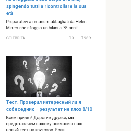
spingendo tutti a ricontrollare la sua
età
Preparatevi a rimanere abbagliati da Helen
Mirren che sfoggia un bikini a 78 anni!
CELEBRITÀ
0
989
Тест. Проверил интересный ли я
собеседник – результат не плох 8/10
Всем привет! Дорогие друзья, мы
представляем вашему вниманию наш
новый тест на кругозор. Если