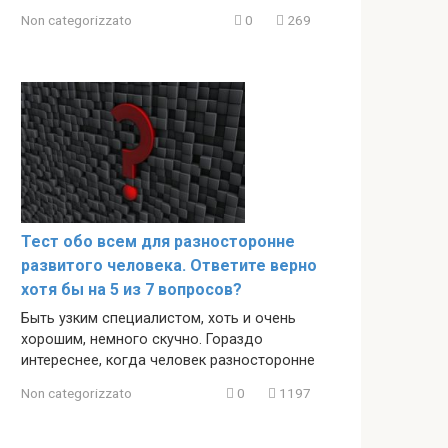
Non categorizzato
0
269
Тест обо всем для разносторонне
развитого человека. Ответите верно
хотя бы на 5 из 7 вопросов?
Быть узким специалистом, хоть и очень
хорошим, немного скучно. Гораздо
интереснее, когда человек разносторонне
Non categorizzato
0
1197