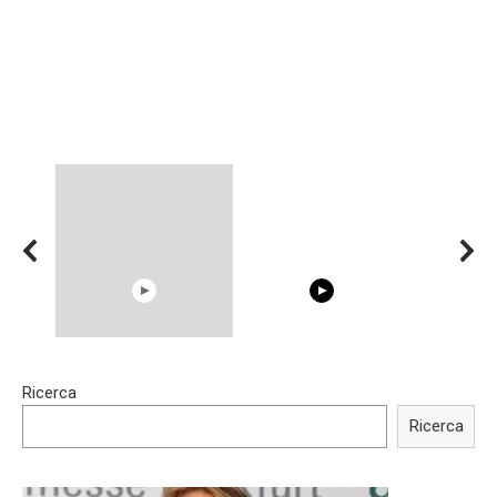
15:40
00:54
Ricerca
Trying BOLLYWOOD
Shocking illusion - Pretty
Celebrities REAL MAKEUP
celebrities turn ugly!
Ricerca
Hacks