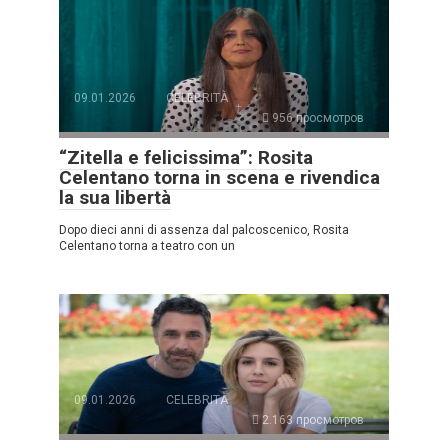
09.01.2026
CELEBRITÀ
956 просмотров
“Zitella e felicissima”: Rosita
Celentano torna in scena e rivendica
la sua libertà
Dopo dieci anni di assenza dal palcoscenico, Rosita
Celentano torna a teatro con un
09.01.2026
CELEBRITÀ
2.163 просмотров