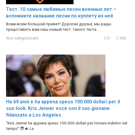
Тест. 10 самых любимых песен военных лет –
вспомните название песни по куплету из неё
Всем-всем большой привет! Дорогие друзья, мы рады
представить вам наш новый тест: такого теста
Non categorizzato
0
303
Ha 69 anni e ha appena speso 100.000 dollari per il
suo look: Kris Jenner esce con il suo giovane
fidanzato a Los Angeles
“Kris Jenner ha appena speso 100.000 dollari per tornare indietro nel
tempo” 😳🔥 La