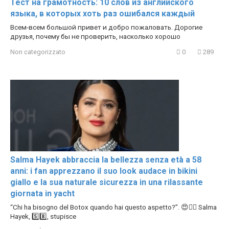
Тест на грамотность: 10 слов из английского
языка, в которых хоть раз ошибался каждый
Всем-всем большой привет и добро пожаловать. Дорогие
друзья, почему бы не проверить, насколько хорошо
Non categorizzato
0
289
Salma Hayek abbraccia la bellezza senza età a 58
anni: i fan apprezzano il suo look audace in bikini
giallo e la sua naturale sicurezza in una rilassante
giornata in yacht
“Chi ha bisogno del Botox quando hai questo aspetto?”. 😍❤️‍🔥 Salma
Hayek, 5️⃣8️⃣, stupisce