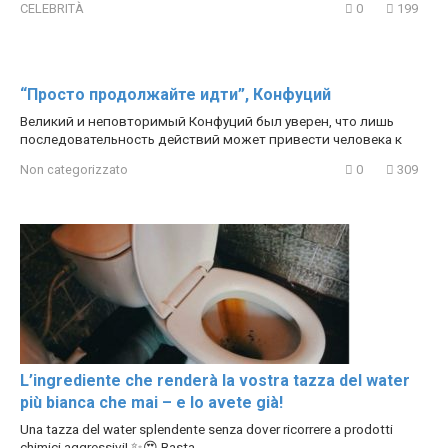
CELEBRITÀ
0
199
“Просто продолжайте идти”, Конфуций
Великий и неповторимый Конфуций был уверен, что лишь
последовательность действий может привести человека к
Non categorizzato
0
309
L’ingrediente che renderà la vostra tazza del water
più bianca che mai – e lo avete già!
Una tazza del water splendente senza dover ricorrere a prodotti
chimici aggressivi! ✨😍 Basta