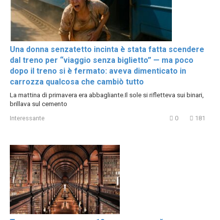
Una donna senzatetto incinta è stata fatta scendere
dal treno per “viaggio senza biglietto” — ma poco
dopo il treno si è fermato: aveva dimenticato in
carrozza qualcosa che cambiò tutto
La mattina di primavera era abbagliante.Il sole si rifletteva sui binari,
brillava sul cemento
Interessante
0
181