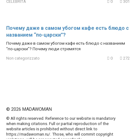
CELEBRITÀ
0
301
Почему даже в самом убогом кафе есть блюдо с
названием “по-царски”?
Почему даже в самом убогом кафе есть блюдо с названием
“по-царски”? Почему люди стремятся
Non categorizzato
0
272
© 2026 MADAWOMAN
© All rights reserved. Reference to our website is mandatory
when making citations. Full or partial reproduction of the
website articles is prohibited without direct link to
https://madawoman.ru/. Those, who will commit copyright