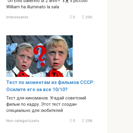
“Un Elvis ballerino di 2 anni?!” 💃🕺 Il piccolo
William ha illuminato la sala
Interessante
0
290
Тест по моментам из фильмов СССР:
Осилите его на все 10/10?
Тест для киноманов. Угадай советский
фильм по кадру. Этот тест создан
специально для любителей
Non categorizzato
0
298