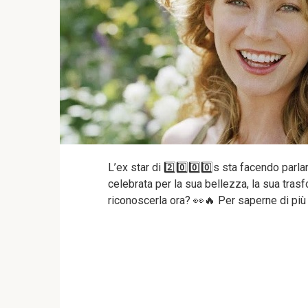
L’ex star di 2️⃣0️⃣0️⃣0️⃣s sta facendo parla
celebrata per la sua bellezza, la sua trasf
riconoscerla ora? 👀🔥 Per saperne di più le