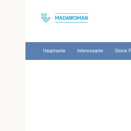
Skip
to
content
Hauptseite
Interessante
Storie 