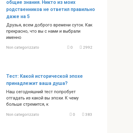
общие знания. Никто из моих
родственников не ответил правильно
даже на 5
Друзья, всем доброго времени суток. Как
прекрасно, что вы с нами и выбрали
именно
Non categorizzato
0
2992
Тест: Какой исторической эпохе
принадлежит ваша душа?
Наш сегодняшний тест попробует
отгадать из какой вы эпохи. К чему
больше стремится, к
Non categorizzato
0
383