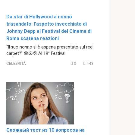
Da star di Hollywood a nonno
trasandato: l’aspetto invecchiato di
Johnny Depp al Festival del Cinema di
Roma scatena reazioni
“Il suo nonno si è appena presentato sul red
carpet?” 😨😦🫢 Al 19° Festival
CELEBRITÀ
0
443
Сложный тест из 10 вопросов на