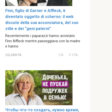
Finn, figlio di Garner e Affleck, è
diventato oggetto di scherno: il web
discute della sua acconciatura, del suo
stile e dei “geni paterni”
Recentemente i paparazzi hanno avvistato
Finn Affleck mentre passeggiava con la madre
e hanno
CELEBRITÀ
0
176
Чтобы что-то создать, нужно время,