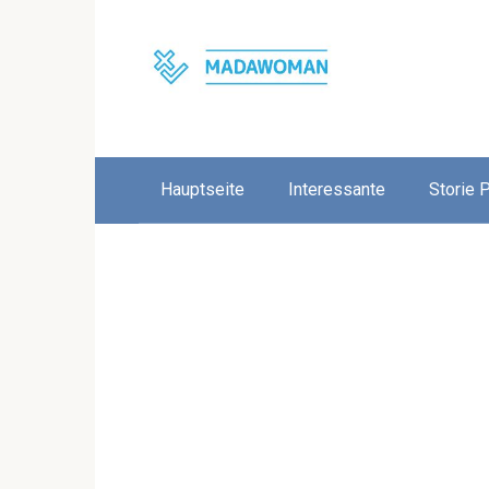
Skip
to
content
Hauptseite
Interessante
Storie 