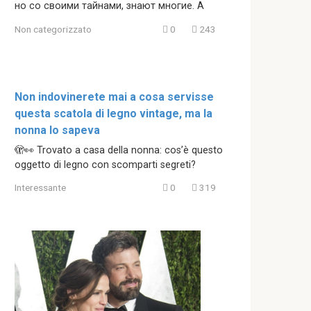
но со своими тайнами, знают многие. А
Non categorizzato
0
243
Non indovinerete mai a cosa servisse
questa scatola di legno vintage, ma la
nonna lo sapeva
🫣👀 Trovato a casa della nonna: cos’è questo
oggetto di legno con scomparti segreti?
Interessante
0
319