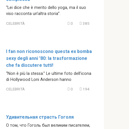
“Lei dice che è merito dello yoga, ma il suo
viso racconta un’altra storia”.
CELEBRITÀ
0
385
I fan non riconoscono questa ex bomba
sexy degli anni ’80: la trasformazione
che fa discutere tutti!
“Non è più la stessa.” Le ultime foto dell’icona
di Hollywood Loni Anderson hanno
CELEBRITÀ
0
194
Удивительная страсть Гоголя
О том, что Гоголь был великим писателем,