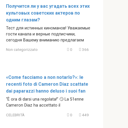
Получится ли у вас угадать всех этих
культовых советских актеров по
одним глазам?
Тест для истинных киноманов! Уважаемые
гости канала и верные подписчики,
сегодня Вашему вниманию предлагаем
Non categorizzato
0
366
«Come facciamo a non notarlo?»: le
recenti foto di Cameron Diaz scattate
dai paparazzi hanno deluso i suoi fan
“È ora di darsi una regolata!” 🙄 La 51enne
Cameron Diaz ha accettato il
CELEBRITÀ
0
449