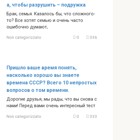
а, чтобы разрушить – подружка
Брак, семья. Казалось бы, что сложного-
то? Все хотят семью и очень часто
ошибочно думают,
Non categorizzato
0
336
Пришло ваше время понять,
насколько хорошо вы знаете
времена СССР? Всего 10 непростых
вопросов о том времени.
Дорогие друзья, мы рады, что вы снова с
нами! Перед вами очень интересный тест
Non categorizzato
0
333