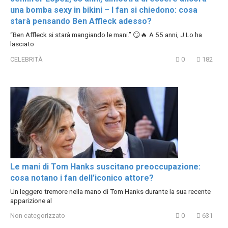
una bomba sexy in bikini – I fan si chiedono: cosa
starà pensando Ben Affleck adesso?
“Ben Affleck si starà mangiando le mani.” 😏🔥 A 55 anni, J.Lo ha
lasciato
CELEBRITÀ
0
182
Le mani di Tom Hanks suscitano preoccupazione:
cosa notano i fan dell’iconico attore?
Un leggero tremore nella mano di Tom Hanks durante la sua recente
apparizione al
Non categorizzato
0
631