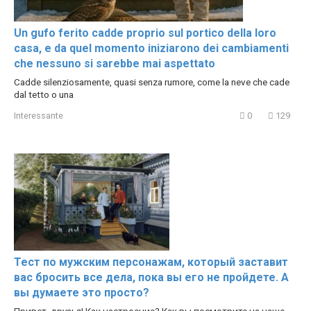
Un gufo ferito cadde proprio sul portico della loro
casa, e da quel momento iniziarono dei cambiamenti
che nessuno si sarebbe mai aspettato
Cadde silenziosamente, quasi senza rumore, come la neve che cade
dal tetto o una
Interessante
0
129
Тест по мужским персонажам, который заставит
вас бросить все дела, пока вы его не пройдете. А
вы думаете это просто?
Привет, друзья! Как настроение? Как вы посмотрите на наше