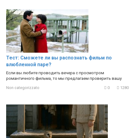
Тест: Сможете ли вы распознать фильм по
влюбленной паре?
Если вы любите проводить вечера с просмотром
романтичного фильма, то мы предлагаем проверить вашу
Non categorizzato
0
1280