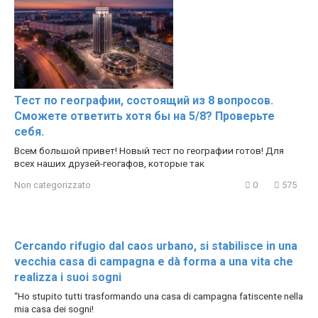
Тест по географии, состоящий из 8 вопросов.
Сможете ответить хотя бы на 5/8? Проверьте
себя.
Всем большой привет! Новый тест по географии готов! Для
всех наших друзей-геогафов, которые так
Non categorizzato
0
575
Cercando rifugio dal caos urbano, si stabilisce in una
vecchia casa di campagna e dà forma a una vita che
realizza i suoi sogni
“Ho stupito tutti trasformando una casa di campagna fatiscente nella
mia casa dei sogni!