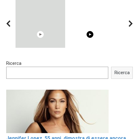
15:40
00:54
Ricerca
Trying BOLLYWOOD
Shocking illusion - Pretty
Celebrities REAL MAKEUP
celebrities turn ugly!
Ricerca
Hacks
Jennifer Lopez, 55 anni, dimostra di essere ancora