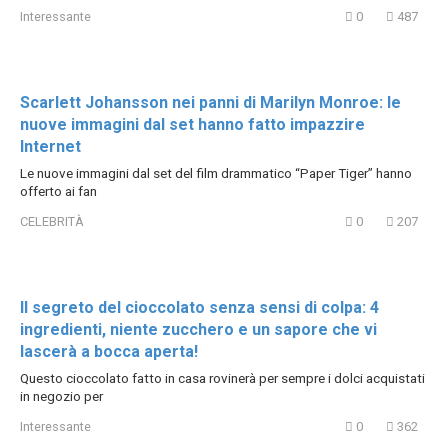
Interessante
0
487
Scarlett Johansson nei panni di Marilyn Monroe: le
nuove immagini dal set hanno fatto impazzire
Internet
Le nuove immagini dal set del film drammatico “Paper Tiger” hanno
offerto ai fan
CELEBRITÀ
0
207
Il segreto del cioccolato senza sensi di colpa: 4
ingredienti, niente zucchero e un sapore che vi
lascerà a bocca aperta!
Questo cioccolato fatto in casa rovinerà per sempre i dolci acquistati
in negozio per
Interessante
0
362