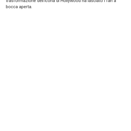
trasformazione dell’icona di Hollywood ha lasciato i fan a
bocca aperta.