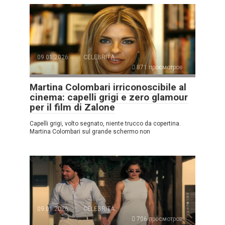
09.01.2026
CELEBRITÀ
871 просмотров
Martina Colombari irriconoscibile al
cinema: capelli grigi e zero glamour
per il film di Zalone
Capelli grigi, volto segnato, niente trucco da copertina.
Martina Colombari sul grande schermo non
09.01.2026
CELEBRITÀ
706 просмотров